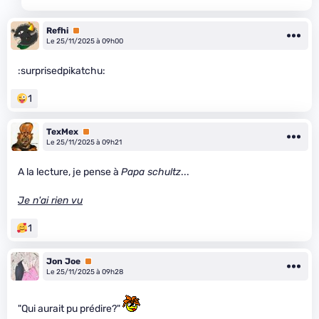
Refhi
Premium
Le 25/11/2025 à 09h00
:surprisedpikatchu:
1
TexMex
Premium
Le 25/11/2025 à 09h21
A la lecture, je pense à
Papa schultz
...
Je n'ai rien vu
1
Jon Joe
Premium
Le 25/11/2025 à 09h28
"Qui aurait pu prédire?"