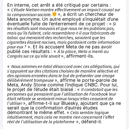
En interne, cet arrêt a été critiqué par certains :
«
L’étude Nielsen montre effectivement un impact causal sur
la comparaison sociale.
», a écrit un chercheur de
Meta anonyme. Un autre employé s’inquiétait d’une
éventuelle fuite de l’enterrement de ce projet : «
Si
les résultats sont mauvais et que nous ne les publions pas,
mais qu’ils fuitent, cela ressemblera-t-il aux fabricants de
tabac qui menaient des recherches, savaient que les
cigarettes étaient nocives, mais gardaient cette information
pour eux ?
». Et ils accusent Meta de ne pas avoir
publié ces résultats : «
À la place, Meta a menti au
Congrès sur ce qu’elle savait
», affirment-ils.
«
Nous sommes en total désaccord avec ces allégations, qui
s’appuient sur des citations choisies de manière sélective et
des opinions erronées dans le but de présenter une image
délibérément trompeuse
», affirme le porte-parole de
Meta, Andy Stone comme l’indique
CNBC
. Pour lui,
le projet de l’étude était biaisé : «
Il constatait que les
personnes qui pensaient que l’utilisation de Facebook leur
était néfaste se sentaient mieux lorsqu’elles cessaient de
l’utiliser
»,
affirme
-t-il sur Bluesky, ajoutant que ça ne
serait que la confirmation d’autres études
démontrant le même effet. «
Cela semble logique
intuitivement, mais cela ne montre rien concernant l’effet
réel de l’utilisation de la plateforme
», défend-il.