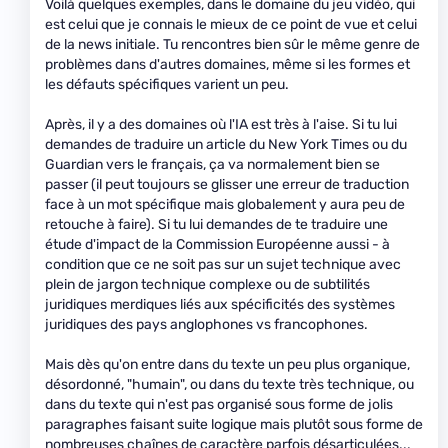
Voilà quelques exemples, dans le domaine du jeu vidéo, qui
est celui que je connais le mieux de ce point de vue et celui
de la news initiale. Tu rencontres bien sûr le même genre de
problèmes dans d'autres domaines, même si les formes et
les défauts spécifiques varient un peu.
Après, il y a des domaines où l'IA est très à l'aise. Si tu lui
demandes de traduire un article du New York Times ou du
Guardian vers le français, ça va normalement bien se
passer (il peut toujours se glisser une erreur de traduction
face à un mot spécifique mais globalement y aura peu de
retouche à faire). Si tu lui demandes de te traduire une
étude d'impact de la Commission Européenne aussi - à
condition que ce ne soit pas sur un sujet technique avec
plein de jargon technique complexe ou de subtilités
juridiques merdiques liés aux spécificités des systèmes
juridiques des pays anglophones vs francophones.
Mais dès qu'on entre dans du texte un peu plus organique,
désordonné, "humain", ou dans du texte très technique, ou
dans du texte qui n'est pas organisé sous forme de jolis
paragraphes faisant suite logique mais plutôt sous forme de
nombreuses chaînes de caractère parfois désarticulées...