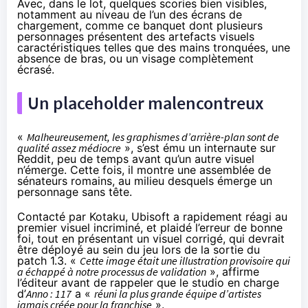
Avec, dans le lot, quelques scories bien visibles,
notamment au niveau de l’un des écrans de
chargement, comme ce banquet dont plusieurs
personnages
présentent
des artefacts visuels
caractéristiques telles que des mains tronquées, une
absence de bras, ou un visage complètement
écrasé.
Un placeholder malencontreux
«
Malheureusement, les graphismes d’arrière-plan sont de
qualité assez médiocre
», s’est
ému
un internaute sur
Reddit, peu de temps avant qu’un autre visuel
n’émerge. Cette fois, il montre une assemblée de
sénateurs romains, au milieu desquels
émerge
un
personnage sans tête.
Contacté par
Kotaku
, Ubisoft a rapidement réagi au
premier visuel incriminé, et plaidé l’erreur de bonne
foi, tout en présentant un visuel corrigé, qui devrait
être déployé au sein du jeu lors de la sortie du
patch 1.3. «
Cette image était une illustration provisoire qui
a échappé à notre processus de validation
», affirme
l’éditeur avant de rappeler que le studio en charge
d’
Anno : 117
a «
réuni la plus grande équipe d’artistes
jamais créée pour la franchise
».