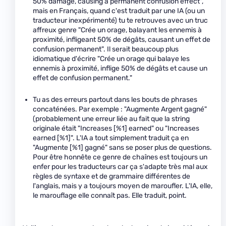
50% damage, causing a permanent confusion effect",
mais en Français, quand c'est traduit par une IA (ou un
traducteur inexpérimenté) tu te retrouves avec un truc
affreux genre "Crée un orage, balayant les ennemis à
proximité, infligeant 50% de dégâts, causant un effet de
confusion permanent". Il serait beaucoup plus
idiomatique d'écrire "Crée un orage qui balaye les
ennemis à proximité, inflige 50% de dégâts et cause un
effet de confusion permanent."
Tu as des erreurs partout dans les bouts de phrases
concaténées. Par exemple : "Augmente Argent gagné"
(probablement une erreur liée au fait que la string
originale était "Increases [%1] earned" ou "Increases
earned [%1]". L'IA a tout simplement traduit ça en
"Augmente [%1] gagné" sans se poser plus de questions.
Pour être honnête ce genre de chaînes est toujours un
enfer pour les traducteurs car ça s'adapte très mal aux
règles de syntaxe et de grammaire différentes de
l'anglais, mais y a toujours moyen de maroufler. L'IA, elle,
le marouflage elle connaît pas. Elle traduit, point.