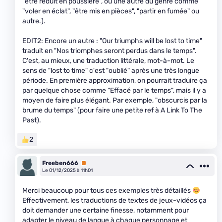
"être réduit en poussière", ou une autre du genre comme
"voler en éclat", "être mis en pièces", "partir en fumée" ou
autre.).
EDIT2: Encore un autre : "Our triumphs will be lost to time"
traduit en "Nos triomphes seront perdus dans le temps".
C'est, au mieux, une traduction littérale, mot-à-mot. Le
sens de "lost to time" c'est "oublié" après une très longue
période. En première approximation, on pourrait traduire ça
par quelque chose comme "Effacé par le temps", mais il y a
moyen de faire plus élégant. Par exemple, "obscurcis par la
brume du temps" (pour faire une petite ref à A Link To The
Past).
2
Freeben666
Premium
Le 01/12/2025 à 11h01
Merci beaucoup pour tous ces exemples très détaillés
Effectivement, les traductions de textes de jeux-vidéos ça
doit demander une certaine finesse, notamment pour
adapter le niveau de langue à chaque personnage et