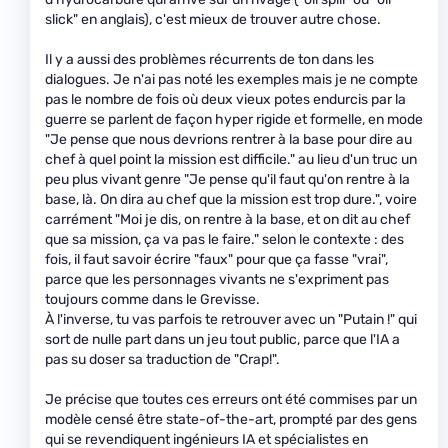
slick" en anglais), c'est mieux de trouver autre chose.
Il y a aussi des problèmes récurrents de ton dans les
dialogues. Je n'ai pas noté les exemples mais je ne compte
pas le nombre de fois où deux vieux potes endurcis par la
guerre se parlent de façon hyper rigide et formelle, en mode
"Je pense que nous devrions rentrer à la base pour dire au
chef à quel point la mission est difficile." au lieu d'un truc un
peu plus vivant genre "Je pense qu'il faut qu'on rentre à la
base, là. On dira au chef que la mission est trop dure.", voire
carrément "Moi je dis, on rentre à la base, et on dit au chef
que sa mission, ça va pas le faire." selon le contexte : des
fois, il faut savoir écrire "faux" pour que ça fasse "vrai",
parce que les personnages vivants ne s'expriment pas
toujours comme dans le Grevisse.
À l'inverse, tu vas parfois te retrouver avec un "Putain !" qui
sort de nulle part dans un jeu tout public, parce que l'IA a
pas su doser sa traduction de "Crap!".
Je précise que toutes ces erreurs ont été commises par un
modèle censé être state-of-the-art, prompté par des gens
qui se revendiquent ingénieurs IA et spécialistes en