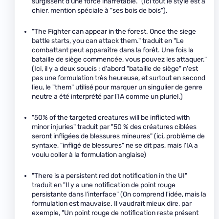
surgissent d'une force inarrêtable." (Ici tout le style est à
chier, mention spéciale à "ses bois de bois").
"The Fighter can appear in the forest. Once the siege
battle starts, you can attack them." traduit en "Le
combattant peut apparaître dans la forêt. Une fois la
bataille de siège commencée, vous pouvez les attaquer."
(Ici, il y a deux soucis : d'abord "bataille de siège" n'est
pas une formulation très heureuse, et surtout en second
lieu, le "them" utilisé pour marquer un singulier de genre
neutre a été interprété par l'IA comme un pluriel.)
"50% of the targeted creatures will be inflicted with
minor injuries" traduit par "50 % des créatures ciblées
seront infligées de blessures mineures" (ici, problème de
syntaxe, "infligé de blessures" ne se dit pas, mais l'IA a
voulu coller à la formulation anglaise)
"There is a persistent red dot notification in the UI"
traduit en "Il y a une notification de point rouge
persistante dans l'interface" (On comprend l'idée, mais la
formulation est mauvaise. Il vaudrait mieux dire, par
exemple, "Un point rouge de notification reste présent