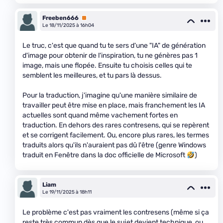
Freeben666
Premium
Le 18/11/2025 à 16h04
Le truc, c'est que quand tu te sers d'une "IA" de génération
d'image pour obtenir de l'inspiration, tu ne génères pas 1
image, mais une flopée. Ensuite tu choisis celles qui te
semblent les meilleures, et tu pars là dessus.
Pour la traduction, j'imagine qu'une manière similaire de
travailler peut être mise en place, mais franchement les IA
actuelles sont quand même vachement fortes en
traduction. En dehors des rares contresens, qui se repèrent
et se corrigent facilement. Ou, encore plus rares, les termes
traduits alors qu'ils n'auraient pas dû l'être (genre Windows
traduit en Fenêtre dans la doc officielle de Microsoft
)
Liam
Le 19/11/2025 à 18h11
Le problème c'est pas vraiment les contresens (même si ça
reste très commun dès que le sujet devient technique, ou,