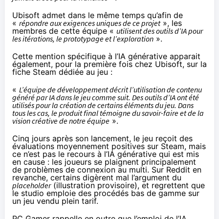
Ubisoft admet dans le même temps qu’afin de
«
répondre aux exigences uniques de ce projet
», les
membres de cette équipe «
utilisent des outils d’IA pour
les itérations, le prototypage et l’exploration
».
Cette mention spécifique à l’IA générative apparait
également, pour la première fois chez Ubisoft, sur la
fiche
Steam dédiée au jeu :
«
L’équipe de développement décrit l’utilisation de contenu
généré par IA dans le jeu comme suit. Des outils d’IA ont été
utilisés pour la création de certains éléments du jeu. Dans
tous les cas, le produit final témoigne du savoir-faire et de la
vision créative de notre équipe
».
Cinq jours après son lancement, le jeu reçoit des
évaluations moyennement positives sur Steam, mais
ce n’est pas le recours à l’IA générative qui est mis
en cause : les joueurs se plaignent principalement
de problèmes de connexion au multi. Sur Reddit en
revanche, certains digèrent mal l’argument du
placeholder
(illustration provisoire), et regrettent que
le studio emploie des procédés bas de gamme sur
un jeu vendu plein tarif.
PC Gamer
rappelle
en outre que l’emploi de l’IA