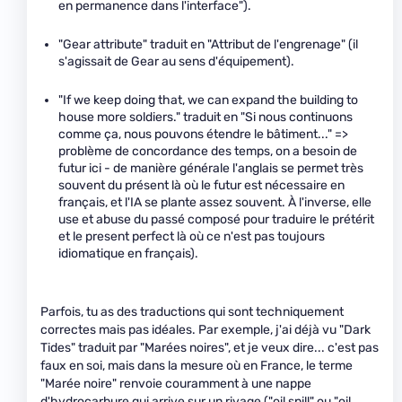
en permanence dans l'interface").
"Gear attribute" traduit en "Attribut de l'engrenage" (il
s'agissait de Gear au sens d'équipement).
"If we keep doing that, we can expand the building to
house more soldiers." traduit en "Si nous continuons
comme ça, nous pouvons étendre le bâtiment..." =>
problème de concordance des temps, on a besoin de
futur ici - de manière générale l'anglais se permet très
souvent du présent là où le futur est nécessaire en
français, et l'IA se plante assez souvent. À l'inverse, elle
use et abuse du passé composé pour traduire le prétérit
et le present perfect là où ce n'est pas toujours
idiomatique en français).
Parfois, tu as des traductions qui sont techniquement
correctes mais pas idéales. Par exemple, j'ai déjà vu "Dark
Tides" traduit par "Marées noires", et je veux dire... c'est pas
faux en soi, mais dans la mesure où en France, le terme
"Marée noire" renvoie couramment à une nappe
d'hydrocarbure qui arrive sur un rivage ("oil spill" ou "oil