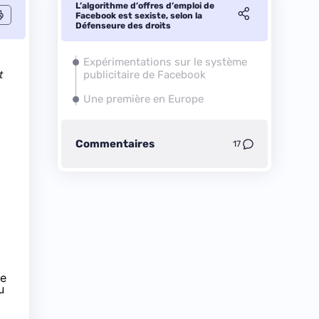
L’algorithme d’offres d’emploi de
Facebook est sexiste, selon la
Défenseure des droits
Expérimentations sur le système
t
publicitaire de Facebook
Une première en Europe
Commentaires
17
de
u