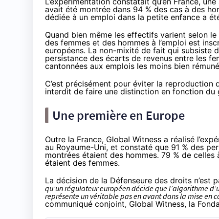
L’expérimentation constatait qu’en France, u
avait été montrée
dans 94 % des cas à des hom
dédiée à un emploi dans la petite enfance a 
Quand bien même les effectifs varient selon le g
des femmes et des hommes à l’emploi est inscr
européens. La non-mixité de fait qui subsiste 
persistance
des écarts de revenus entre les f
cantonnées aux emplois les moins bien rémuné
C’est précisément pour éviter la reproduction de
interdit de faire une distinction en fonction du
Une première en Europe
Outre la France, Global Witness a réalisé l’exp
au Royaume-Uni, et constaté que 91 % des pers
montrées étaient des hommes. 79 % de celles à 
étaient des femmes.
La décision de la Défenseure des droits n’est 
qu’un régulateur européen décide que l’algorithme d’u
représente un véritable pas en avant dans la mise en co
communiqué
conjoint, Global Witness, la Fond