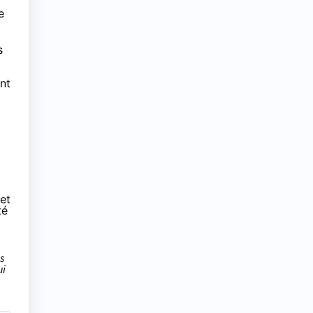
e
s
nt
 et
té
s
ui