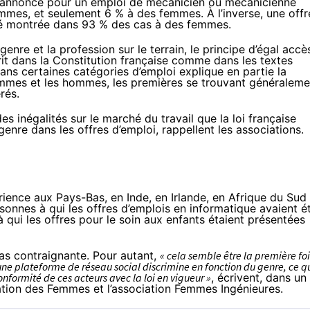
ne annonce pour un emploi de mécanicien ou mécanicienne
mes, et seulement 6 % à des femmes. À l’inverse, une offr
été montrée dans 93 % des cas à des femmes.
enre et la profession sur le terrain, le principe d’égal accè
it dans la Constitution française comme dans les textes
dans certaines
catégories d’emploi
explique
en partie
la
emmes et les hommes, les premières se trouvant généraleme
rés.
s inégalités sur le marché du travail que la loi française
 genre dans les offres d’emploi, rappellent les associations.
érience aux Pays-Bas, en Inde, en Irlande, en Afrique du Sud
onnes à qui les offres d’emplois en informatique avaient é
qui les offres pour le soin aux enfants étaient présentées
pas contraignante. Pour autant,
« cela semble être la première foi
ne plateforme de réseau social discrimine en fonction du genre, ce q
nformité de ces acteurs avec la loi en vigueur »
, écrivent, dans un
ation des Femmes et l’association Femmes Ingénieures.