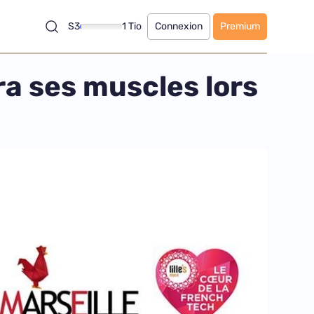
S3
1 Tio
Connexion
Premium
ra ses muscles lors