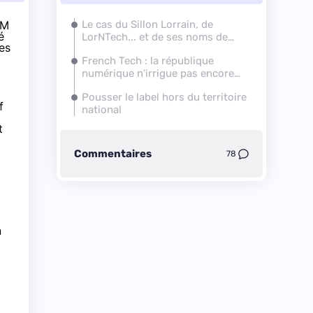
FM
Le cas du Sillon Lorrain, de
é
LorNTech... et de ses noms de
es
domaines
French Tech
: la république
numérique n'irrigue pas encore
tout le territoire
Pousser le label hors du territoire
f
national
t
Commentaires
78
n