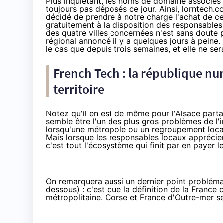
Plus inquiétant, les noms de domaine associés à 
toujours pas déposés ce jour. Ainsi, lorntech.
décidé de prendre à notre charge l'achat de ceux
gratuitement à la disposition des responsables
des quatre villes concernées n'est sans doute 
régional annoncé il y a quelques jours à peine
.
le cas
que depuis trois semaines
, et elle ne s
French Tech
: la république nu
territoire
Notez
qu'il en est de même pour l'Alsace
partag
semble être l'un des plus gros problèmes de l'i
lorsqu'une métropole ou un regroupement local e
Mais lorsque les responsables locaux apprécient
c'est tout l'écosystème qui finit par en payer le
On remarquera aussi un dernier point problémat
dessous) : c'est que la définition de la Franc
métropolitaine. Corse et France d'Outre-mer s