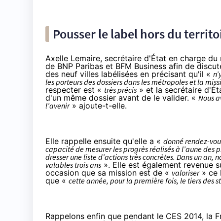
Pousser le label hors du territo
Axelle Lemaire, secrétaire d'État en charge d
de BNP Paribas et BFM Business
afin de discut
des neuf villes labélisées en précisant qu'il «
n’
les porteurs des dossiers dans les métropoles et la mis
respecter est «
très précis
» et la secrétaire d'Ét
d'un même dossier avant de le valider. «
Nous av
l’avenir
» ajoute-t-elle.
Elle rappelle ensuite qu'elle a «
donné rendez-vous
capacité de mesurer les progrès réalisés à l’aune des pr
dresser une liste d’actions très concrètes. Dans un an, n
valables trois ans
». Elle est également revenue 
occasion que sa mission est de «
valoriser
» ce 
que «
cette année, pour la première fois, le tiers des
Rappelons enfin que
pendant le CES 2014, la F