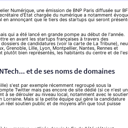
telier Numérique
, une émission de BNP Paris diffusée sur B
a secrétaire d’État chargée du numérique a notamment évoqu
al en annonçant que le tiers des startups qui seront présent
mais qui a
été lancé en grande pompe au début de l'année
.
mettre en avant les startups françaises à travers des
dossiers de candidatures (voir
la carte de La Tribune
),
neu
x, Grenoble, Lille, Lyon, Montpellier, Nantes, Rennes et
t plutôt bien représentés, les habitants du centre et de l'es
orNTech... et de ses noms de domaines
ville) s'est par exemple récemment regroupé sous la
ompte Twitter
mais pas encore de site dédié (si ce n'est
un
nt à se dérouler au niveau local, notamment avec le soutie
n Lorraine.
Mais si la petite équipe qui gère la candidature
n réel soutien public et de moyens afin que tout puisse