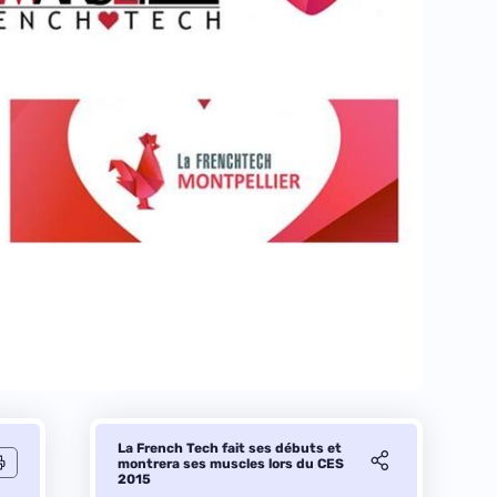
La French Tech fait ses débuts et
montrera ses muscles lors du CES
2015