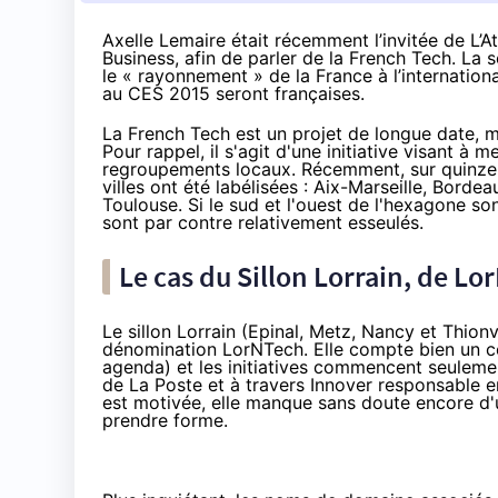
Axelle Lemaire était récemment l’invitée de
L’A
Business, afin de parler de la French Tech. L
le « rayonnement » de la France à l’internation
au
CES 2015
seront françaises.
La
French Tech
est un projet de longue date, 
Pour rappel, il s'agit d'une initiative visant à 
regroupements locaux. Récemment, sur quinze 
villes ont été labélisées
: Aix-Marseille, Bordeau
Toulouse. Si le sud et l'ouest de l'hexagone son
sont par contre relativement esseulés.
Le cas du Sillon Lorrain, de L
Le sillon Lorrain
(Epinal, Metz, Nancy et Thion
dénomination LorNTech. Elle compte bien
un c
agenda
) et les initiatives commencent seuleme
de La Poste et à travers
Innover responsable e
est motivée, elle manque sans doute encore d'u
prendre forme.