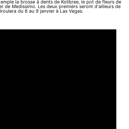
exemple la brosse à dents de Kolibree, le pot de fleurs de
ier de Medissimo. Les deux premiers seront d'ailleurs de
éroulera du 6 au 9 janvier à Las Vegas
.