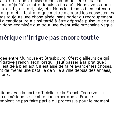
la « marque » utlisée depuis la fin de l'été n'étaient
com a déjà été squatté depuis la fin août. Nous avons donc
 en .fr, .eu, .net, .biz, etc. Nous les tenons bien entendu
 du projet. Il faut dire que mettre d'accord les écosystèmes
pas toujours une chose aisée, sans parler
du regroupement
 La candidature a ainsi tardé à être déposée puisque ce n'e
era donc examinée que pour une éventuelle prochaine vague.
mérique n'irrigue pas encore tout le
ée entre Mulhouse et Strasbourg. C'est d'ailleurs ce qui
nitiative
French Tech
lorsqu'il faut passer à la pratique :
st déjà bien actif, il est aisé de faire avancer les choses.
 de mener une bataille de ville à ville depuis des années,
 prix.
ique avec la carte officielle de la
French Tech
(voir ci-
e du numérique ne semble concerner que la France
emblent ne pas faire partie du processus pour le moment.