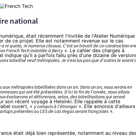
ire national
u numérique, était récemment
l'invitée de l'Atelier Numérique
er de ce projet. Elle est notamment revenue sur le cas
y a ni quota, ni numerus clausus. C’est un travail de co-construction en
sion
French Tech
installée à Bercy
». Le cahier des charges à
at indique qu'il a parfois fallu près d'une dizaine de version
ons labellisé neuf métropoles. Je n’exclus pas que d’autres le soient 
 aux métropoles labellisées dans un an. Dans un an, nous serons en
omesses qui ont été présentées. D’ici la fin de l’année, nous allons
ous évaluerons et délivrerons, selon, des labellisations qui seront
sur
son récent voyage à Helsinki
. Elle rappelle à cette
label ouvert, «
y compris à l’étranger
». Elle annonce d'ailleurs
 startups présentes au CES de Las Vegas seront françaises
».
rance était déjà bien représentée,
notamment au niveau de