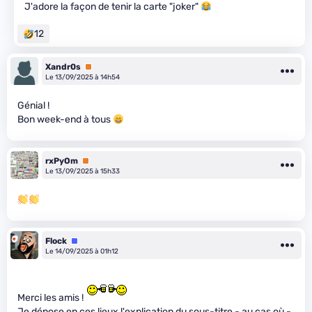
J'adore la façon de tenir la carte "joker"
12
Xandr0s
Premium
Le 13/09/2025 à 14h54
Génial !
Bon week-end à tous
rxPyOm
Premium
Le 13/09/2025 à 15h33
Flock
Équipe
Le 14/09/2025 à 01h12
Merci les amis !
Je dépose en ces lieux l'explication du sous-titre - au cas où -