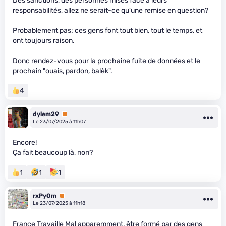
Des sanctions, des personnes mises face à leurs
responsabilités, allez ne serait-ce qu'une remise en question?
Probablement pas: ces gens font tout bien, tout le temps, et
ont toujours raison.
Donc rendez-vous pour la prochaine fuite de données et le
prochain "ouais, pardon, balèk".
4
dylem29
Premium
Le 23/07/2025 à 11h07
Encore!
Ça fait beaucoup là, non?
1
1
1
rxPyOm
Premium
Le 23/07/2025 à 11h18
France Travaille Mal apparemment, être formé par des gens