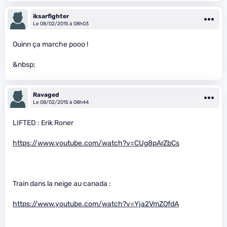
iksarfighter
Le 08/02/2015 à 08h03
Ouinn ça marche pooo !
&nbsp;
Ravaged
Le 08/02/2015 à 08h44
LIFTED : Erik Roner
https://www.youtube.com/watch?v=CUg8pArZbCs
Train dans la neige au canada :
https://www.youtube.com/watch?v=Yja2VmZOfdA