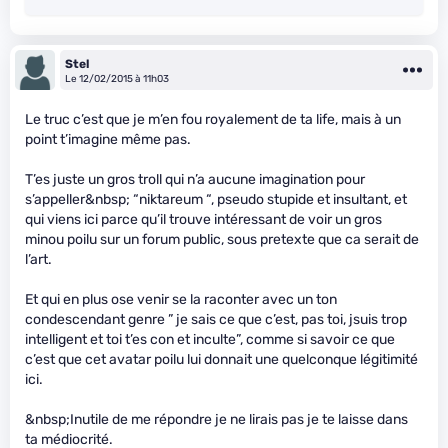
Stel
Le 12/02/2015 à 11h03
Le truc c’est que je m’en fou royalement de ta life, mais à un
point t’imagine même pas.
T’es juste un gros troll qui n’a aucune imagination pour
s’appeller&nbsp; “niktareum “, pseudo stupide et insultant, et
qui viens ici parce qu’il trouve intéressant de voir un gros
minou poilu sur un forum public, sous pretexte que ca serait de
l’art.
Et qui en plus ose venir se la raconter avec un ton
condescendant genre ” je sais ce que c’est, pas toi, jsuis trop
intelligent et toi t’es con et inculte”, comme si savoir ce que
c’est que cet avatar poilu lui donnait une quelconque légitimité
ici.
&nbsp;Inutile de me répondre je ne lirais pas je te laisse dans
ta médiocrité.