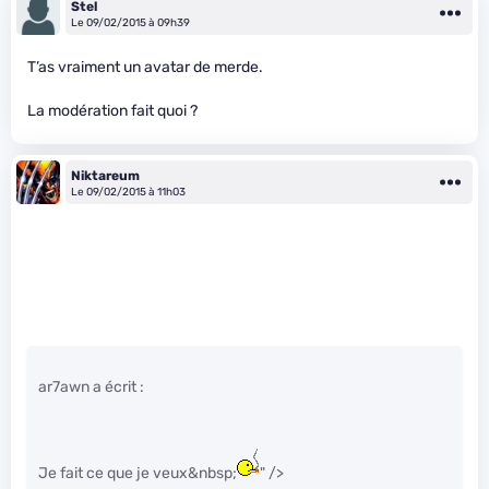
Stel
Le 09/02/2015 à 09h39
T’as vraiment un avatar de merde.
La modération fait quoi ?
Niktareum
Le 09/02/2015 à 11h03
ar7awn a écrit :
Je fait ce que je veux&nbsp;
" />