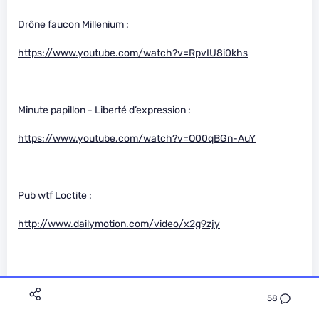
Drône faucon Millenium :
https://www.youtube.com/watch?v=RpvIU8i0khs
Minute papillon - Liberté d’expression :
https://www.youtube.com/watch?v=O00qBGn-AuY
Pub wtf Loctite :
http://www.dailymotion.com/video/x2g9zjy
The wasting battle :
58
https://www.youtube.com/watch?v=uhEpMJ3n_wU