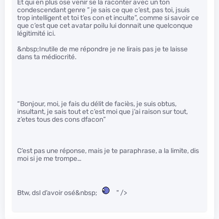
Et qui en plus ose venir se la raconter avec un ton
condescendant genre ” je sais ce que c’est, pas toi, jsuis
trop intelligent et toi t’es con et inculte”, comme si savoir ce
que c’est que cet avatar poilu lui donnait une quelconque
légitimité ici.
&nbsp;Inutile de me répondre je ne lirais pas je te laisse
dans ta médiocrité.
“Bonjour, moi, je fais du délit de faciès, je suis obtus,
insultant, je sais tout et c’est moi que j’ai raison sur tout,
z’etes tous des cons dfacon”
C’est pas une réponse, mais je te paraphrase, a la limite, dis
moi si je me trompe…
Btw, dsl d’avoir osé&nbsp;
" />