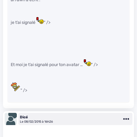
je t’ai signalé
" />
Et moi je t’ai signalé pour ton avatar …
" />
" />
Dicé
Le 08/02/2015 à 16h26