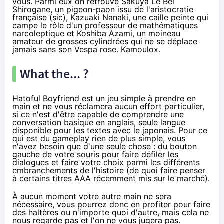
vous. Parmi eux on retrouve Sakuya Le Bel
Shirogane, un pigeon-paon issu de l'aristocratie
française (sic), Kazuaki Nanaki, une caille peinte qui
campe le rôle d'un professeur de mathématiques
narcoleptique et Koshiba Azami, un moineau
amateur de grosses cylindrées qui ne se déplace
jamais sans son Vespa rose. Kamoulox.
What the... ?
Hatoful Boyfriend est un jeu simple à prendre en
main et ne vous réclamera aucun effort particulier,
si ce n'est d'être capable de comprendre une
conversation basique en anglais, seule langue
disponible pour les textes avec le japonais. Pour ce
qui est du gameplay rien de plus simple, vous
n'avez besoin que d'une seule chose : du bouton
gauche de votre souris pour faire défiler les
dialogues et faire votre choix parmi les différents
embranchements de l'histoire (de quoi faire penser
à certains titres AAA récemment mis sur le marché).
À aucun moment votre autre main ne sera
nécessaire, vous pourrez donc en profiter pour faire
des haltères ou n'importe quoi d'autre, mais cela ne
nous regarde pas et l'on ne vous jugera pas.