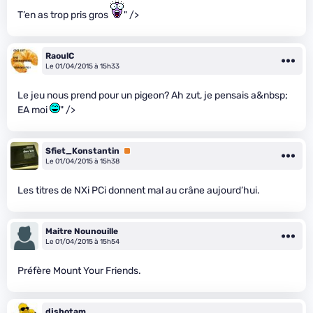
T’en as trop pris gros
" />
RaoulC
Le 01/04/2015 à 15h33
Le jeu nous prend pour un pigeon? Ah zut, je pensais a&nbsp;
EA moi
" />
Sfiet_Konstantin
Premium
Le 01/04/2015 à 15h38
Les titres de NXi PCi donnent mal au crâne aujourd’hui.
Maitre Nounouille
Le 01/04/2015 à 15h54
Préfère Mount Your Friends.
djshotam