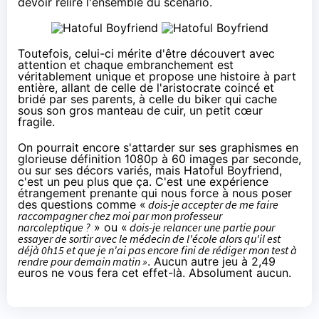
devoir relire l'ensemble du scénario.
Toutefois, celui-ci mérite d'être découvert avec
attention et chaque embranchement est
véritablement unique et propose une histoire à part
entière, allant de celle de l'aristocrate coincé et
bridé par ses parents, à celle du biker qui cache
sous son gros manteau de cuir, un petit cœur
fragile.
On pourrait encore s'attarder sur ses graphismes en
glorieuse définition 1080p à 60 images par seconde,
ou sur ses décors variés, mais Hatoful Boyfriend,
c'est un peu plus que ça. C'est une expérience
étrangement prenante qui nous force à nous poser
des questions comme «
dois-je accepter de me faire
raccompagner chez moi par mon professeur
narcoleptique ?
» ou «
dois-je relancer une partie pour
essayer de sortir avec le médecin de l'école alors qu'il est
déjà 0h15 et que je n'ai pas encore fini de rédiger mon test à
rendre pour demain matin »
. Aucun autre jeu à 2,49
euros ne vous fera cet effet-là. Absolument aucun.