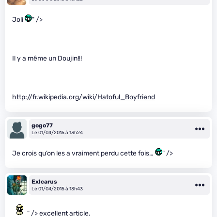
Joli
" />
Il y a même un Doujin!!!
http://fr.wikipedia.org/wiki/Hatoful_Boyfriend
gogo77
Le 01/04/2015 à 13h24
Je crois qu’on les a vraiment perdu cette fois…
" />
ExIcarus
Le 01/04/2015 à 13h43
" /> excellent article.