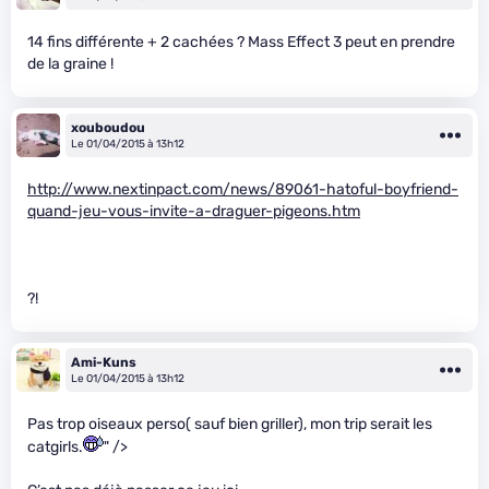
14 fins différente + 2 cachées ? Mass Effect 3 peut en prendre
de la graine !
xouboudou
Le 01/04/2015 à 13h12
http://www.nextinpact.com/news/89061-hatoful-boyfriend-
quand-jeu-vous-invite-a-draguer-pigeons.htm
?!
Ami-Kuns
Le 01/04/2015 à 13h12
Pas trop oiseaux perso( sauf bien griller), mon trip serait les
catgirls.
" />