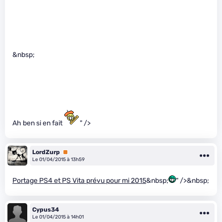
&nbsp;
Ah ben si en fait
" />
LordZurp
Premium
Le 01/04/2015 à 13h59
Portage PS4 et PS Vita prévu pour mi 2015
&nbsp;
" />&nbsp;
Cypus34
Le 01/04/2015 à 14h01