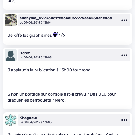
pris)
anonyme_69736061fe834a059975aa425bebeb6d
Le 01/04/2015 à 13h04
Je kiffe les graphismes
" />
B3ret
Le 01/04/2015 à 13h05
J’applaudis la publication à 15h00 tout rond !
Sinon un portage sur console est-il prévu ? Des DLC pour
draguer les perroquets ? Merci.
Khagneur
Le 01/04/2015 à 13h05
Je suis sûr qu’il y a pris du plaisir…. le vrai problème c’est la