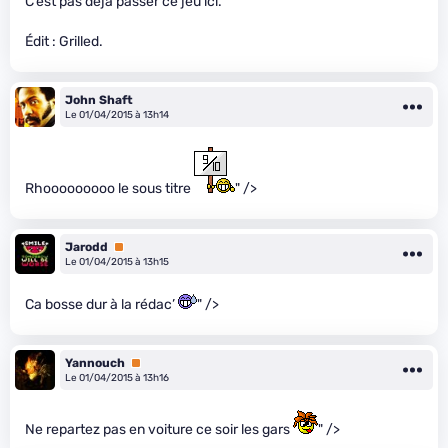
C’est pas déjà passer ce jeu ici.
Édit : Grilled.
John Shaft
Le 01/04/2015 à 13h14
Rhooooooooo le sous titre
" />
Jarodd
Premium
Le 01/04/2015 à 13h15
Ca bosse dur à la rédac’
" />
Yannouch
Premium
Le 01/04/2015 à 13h16
Ne repartez pas en voiture ce soir les gars
" />