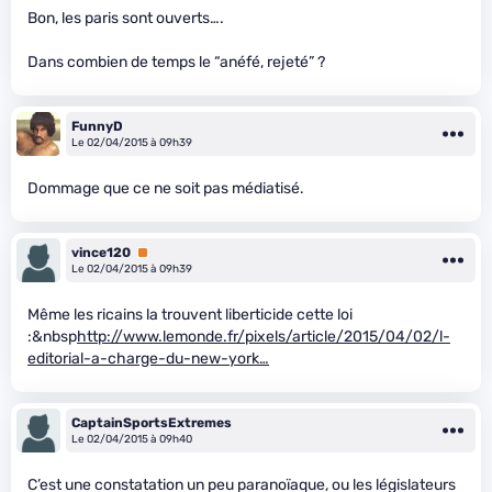
Bon, les paris sont ouverts….
Dans combien de temps le “anéfé, rejeté” ?
FunnyD
Le 02/04/2015 à 09h39
Dommage que ce ne soit pas médiatisé.
vince120
Premium
Le 02/04/2015 à 09h39
Même les ricains la trouvent liberticide cette loi
:&nbsp
http://www.lemonde.fr/pixels/article/2015/04/02/l-
editorial-a-charge-du-new-york…
CaptainSportsExtremes
Le 02/04/2015 à 09h40
C’est une constatation un peu paranoïaque, ou les législateurs