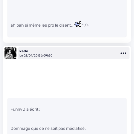
ah bah si même les pro le disent…
" />
kade
Le 02/04/2015 à 09h50
FunnyD a écrit :
Dommage que ce ne soit pas médiatisé.