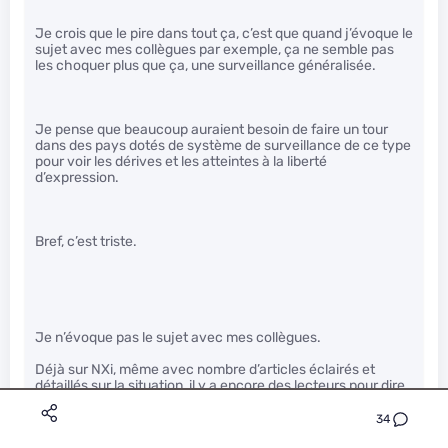
Je crois que le pire dans tout ça, c’est que quand j’évoque le
sujet avec mes collègues par exemple, ça ne semble pas
les choquer plus que ça, une surveillance généralisée.
Je pense que beaucoup auraient besoin de faire un tour
dans des pays dotés de système de surveillance de ce type
pour voir les dérives et les atteintes à la liberté
d’expression.
Bref, c’est triste.
Je n’évoque pas le sujet avec mes collègues.
Déjà sur NXi, même avec nombre d’articles éclairés et
détaillés sur la situation, il y a encore des lecteurs pour dire
qu’on crie au complot, qu’on se fait des films et bla bla bla,
alors discuter de ce sujet avec des personnes qui n’ont que
34
le monde ou le figaro comme source d’informations, ça