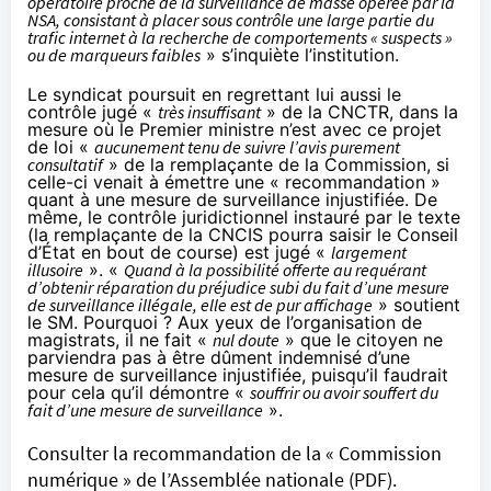
opératoire proche de la surveillance de masse opérée par la
NSA, consistant à placer sous contrôle une large partie du
trafic internet à la recherche de comportements « suspects »
ou de marqueurs faibles
» s’inquiète l’institution.
Le syndicat poursuit en regrettant lui aussi le
contrôle jugé «
très insuffisant
» de la CNCTR, dans la
mesure où le Premier ministre n’est avec ce projet
de loi «
aucunement tenu de suivre l’avis purement
consultatif
» de la remplaçante de la Commission, si
celle-ci venait à émettre une « recommandation »
quant à une mesure de surveillance injustifiée. De
même, le contrôle juridictionnel instauré par le texte
(la remplaçante de la CNCIS pourra saisir le Conseil
d’État en bout de course) est jugé «
largement
illusoire
». «
Quand à la possibilité offerte au requérant
d’obtenir réparation du préjudice subi du fait d’une mesure
de surveillance illégale, elle est de pur affichage
» soutient
le SM. Pourquoi ? Aux yeux de l’organisation de
magistrats, il ne fait «
nul doute
» que le citoyen ne
parviendra pas à être dûment indemnisé d’une
mesure de surveillance injustifiée, puisqu’il faudrait
pour cela qu’il démontre «
souffrir ou avoir souffert du
fait d’une mesure de surveillance
».
Consulter la recommandation de la « Commission
numérique » de l’Assemblée nationale (PDF).