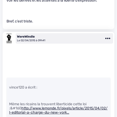
voir les dérives et les atteintes à la liberté d’expression.
Bref, c’est triste.
WereWindle
Le 02/04/2015 à 09h41
vince120 a écrit :
Même les ricains la trouvent liberticide cette loi
:&#160
http://www.lemonde.fr/pixels/article/2015/04/02/
l-editorial-a-charge-du-new-york…