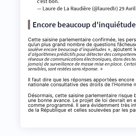
c'est bon.
— Laure de La Raudière (@lauredlr)
29 Avri
Encore beaucoup d'inquiétude
Cette saisine parlementaire confirmée, les per
qu’un plus grand nombre de questions fâcheuse
soulève encore beaucoup d’inquiétudes
», ajoutent 
d’algorithmes prédictifs pour détecter des comportement
réseaux de communications électroniques, dans des ter
jamais) de surveillance de masse mise en place. Certa
sensibles, sont restées sans réponse.
»
Il faut dire que les réponses apportées enco
nationale consultative des droits de l'Homme
n
Désormais, cette saisine parlementaire risque 
une bonne avance. Le projet de loi devrait en e
comme programmé. Il sera évidemment très int
de la République et celles soulevées par les pa