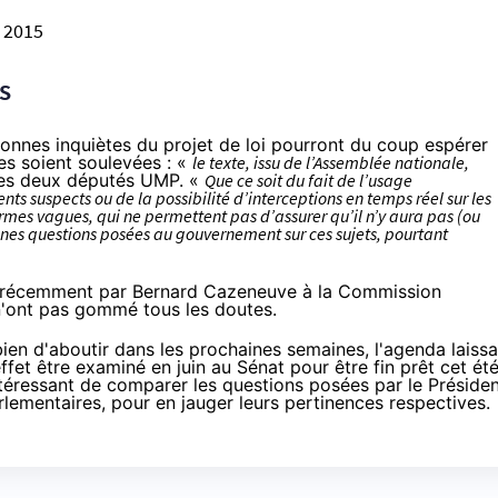
l 2015
s
sonnes inquiètes
du projet de loi
pourront du coup espérer
s soient soulevées : «
le texte, issu de l’Assemblée nationale,
les deux députés UMP. «
Que ce soit du fait de l’usage
s suspects ou de la possibilité d’interceptions en temps réel sur les
mes vagues, qui ne permettent pas d’assurer qu’il n’y aura pas (ou
ines questions posées au gouvernement sur ces sujets, pourtant
re récemment
par Bernard Cazeneuve à la Commission
'ont pas gommé tous les doutes.
bien d'aboutir dans les prochaines semaines, l'agenda laissa
ffet être examiné en juin au Sénat pour être fin prêt cet été
éressant de comparer les questions posées par le Préside
rlementaires, pour en jauger leurs pertinences respectives.