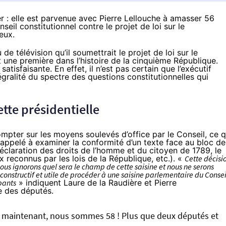
er : elle est parvenue avec Pierre Lellouche à amasser 56
seil constitutionnel contre le projet de loi sur le
eux.
e télévision qu’il soumettrait le projet de loi sur le
st une première dans l’histoire de la cinquième République.
atisfaisante. En effet, il n’est pas certain que l’exécutif
tégralité du spectre des questions constitutionnelles qui
tte présidentielle
 compter sur les moyens soulevés d’office par le Conseil, ce q
st appelé à examiner la conformité d’un texte face au bloc de
 Déclaration des droits de l’homme et du citoyen de 1789, le
reconnus par les lois de la République, etc.). «
Cette décisi
 nous ignorons quel sera le champ de cette saisine et nous ne serons
onstructif et utile de procéder à une saisine parlementaire du Consei
pants
» indiquent Laure de la Raudière et Pierre
e des députés.
maintenant, nous sommes 58 ! Plus que deux députés et