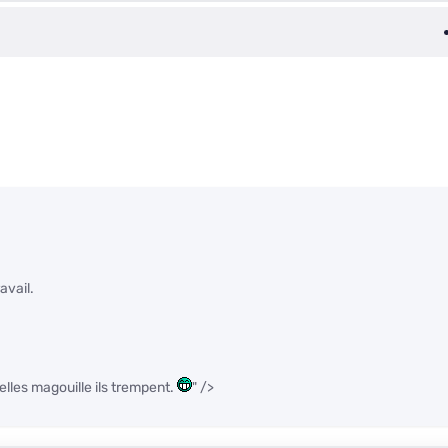
avail.
lles magouille ils trempent.
" />