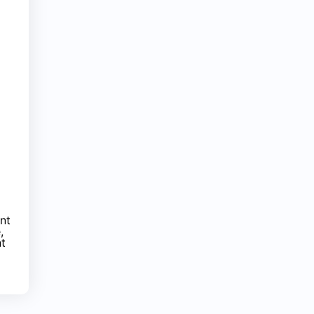
nt
,
nt