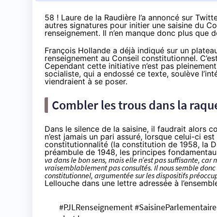
58 ! Laure de la Raudière l’a annoncé sur Twitt
autres signatures pour initier une saisine du Con
renseignement. Il n’en manque donc plus que d
François Hollande a déjà indiqué sur un plateau d
renseignement
au Conseil constitutionnel
. C’e
Cependant cette initiative n’est pas pleinement s
socialiste, qui a endossé ce texte, soulève l’in
viendraient à se poser.
Combler les trous dans la raque
Dans le silence de la saisine, il faudrait alors
n’est jamais un pari assuré, lorsque celui-ci e
constitutionnalité (la constitution de 1958, la
préambule de 1948, les principes fondamentaux 
va dans le bon sens, mais elle n’est pas suffisante, car
vraisemblablement pas consultés. Il nous semble donc c
constitutionnel, argumentée sur les dispositifs préoccu
Lellouche
dans une lettre
adressée à l’ensembl
#PJLRenseignement
#SaisineParlementaire