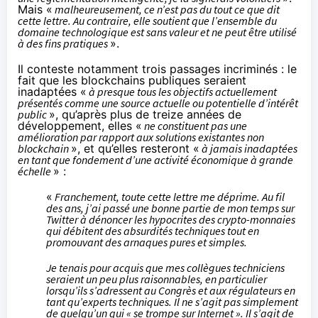
Mais «
malheureusement, ce n’est pas du tout ce que dit
cette lettre. Au contraire, elle soutient que l’ensemble du
domaine technologique est sans valeur et ne peut être utilisé
à des fins pratiques
».
Il conteste notamment trois passages incriminés : le
fait que les blockchains publiques seraient
inadaptées «
à presque tous les objectifs actuellement
présentés comme une source actuelle ou potentielle d’intérêt
public
», qu’après plus de treize années de
développement, elles «
ne constituent pas une
amélioration par rapport aux solutions existantes non
blockchain
», et qu’elles resteront «
à jamais inadaptées
en tant que fondement d’une activité économique à grande
échelle
» :
«
Franchement, toute cette lettre me déprime. Au fil
des ans, j’ai passé une bonne partie de mon temps sur
Twitter à dénoncer les hypocrites des crypto-monnaies
qui débitent des absurdités techniques tout en
promouvant des arnaques pures et simples.
Je tenais pour acquis que mes collègues techniciens
seraient un peu plus raisonnables, en particulier
lorsqu’ils s’adressent au Congrès et aux régulateurs en
tant qu’experts techniques. Il ne s’agit pas simplement
de quelqu’un qui « se trompe sur Internet ». Il s’agit de