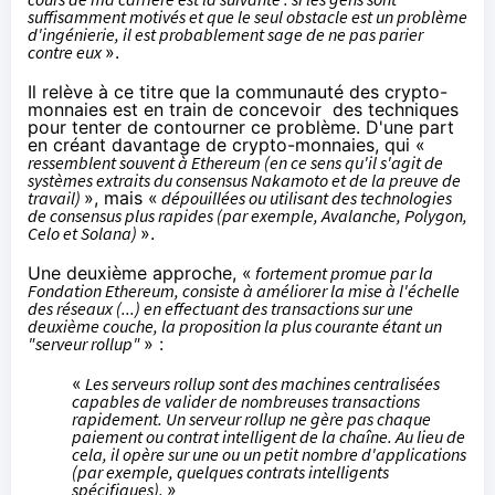
suffisamment motivés et que le seul obstacle est un problème
d'ingénierie, il est probablement sage de ne pas parier
contre eux
».
Il relève à ce titre que la communauté des crypto-
monnaies est en train de concevoir des techniques
pour tenter de contourner ce problème. D'une part
en créant davantage de crypto-monnaies, qui «
ressemblent souvent à Ethereum (en ce sens qu'il s'agit de
systèmes extraits du consensus Nakamoto et de la preuve de
travail)
», mais «
dépouillées ou utilisant des technologies
de consensus plus rapides (par exemple,
Avalanche
,
Polygon
,
Celo
et
Solana
)
».
Une deuxième approche, «
fortement promue
par la
Fondation Ethereum, consiste à améliorer la mise à l'échelle
des réseaux (...) en effectuant des transactions sur une
deuxième couche, la proposition la plus courante étant un
"serveur rollup"
» :
«
Les serveurs rollup sont des machines centralisées
capables de valider de nombreuses transactions
rapidement. Un serveur rollup ne gère pas chaque
paiement ou contrat intelligent de la chaîne. Au lieu de
cela, il opère sur une ou un petit nombre d'applications
(par exemple, quelques contrats intelligents
spécifiques).
»