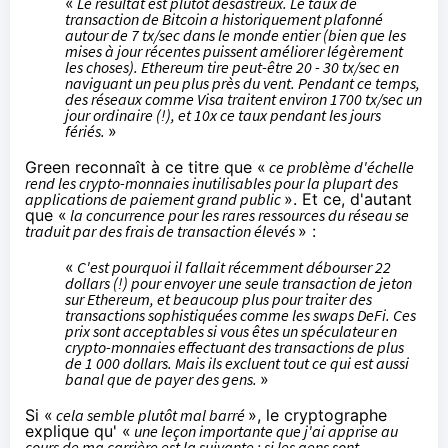
«
Le résultat est plutôt désastreux. Le taux de
transaction de Bitcoin a historiquement plafonné
autour de 7 tx/sec dans le monde entier (bien que les
mises à jour récentes puissent améliorer légèrement
les choses). Ethereum tire peut-être 20 - 30 tx/sec en
naviguant un peu plus près du vent. Pendant ce temps,
des réseaux comme Visa traitent environ 1700 tx/sec un
jour ordinaire (!), et 10x ce taux pendant les jours
fériés.
»
Green reconnaît à ce titre que «
ce problème d'échelle
rend les crypto-monnaies inutilisables pour la plupart des
applications de paiement grand public
». Et ce, d'autant
que «
la concurrence pour les rares ressources du réseau se
traduit par des frais de transaction élevés
» :
«
C'est pourquoi il fallait récemment débourser
22
dollars
(!) pour envoyer une seule transaction de jeton
sur Ethereum, et beaucoup plus pour traiter des
transactions sophistiquées comme les
swaps DeFi
. Ces
prix sont acceptables si vous êtes un spéculateur en
crypto-monnaies effectuant des transactions de plus
de 1 000 dollars. Mais ils excluent tout ce qui est aussi
banal que de payer des gens.
»
Si «
cela semble plutôt mal barré
», le cryptographe
explique qu' «
une leçon importante que j'ai apprise au
cours de ma carrière est la suivante : si les gens sont