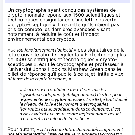
Un cryptographe ayant conçu des systèmes de
crypto-monnaie répond aux 1500 scientifiques et
technologues cosignataires d’une lettre ouverte
« crypto-sceptique ». Il regrette qu’ils n’aient pas
pris en compte les dernières avancées visant,
notamment, à réduire le coût et l’impact
environnemental des cryptos.
«
Je soutiens largement l’objectif
» des signataires de la
lettre ouverte afin de réguler la « FinTech » par plus
de 1500 scientifiques et technologues « crypto-
sceptiques », écrit le cryptographe et professeur à
l’université Johns Hopkins
Matthew Green
dans le
billet de réponse qu’il publie à ce sujet, intitulé «
En
défense de la crypto(monnaie)
» :
«
Je n’ai aucun problème avec l’idée que les
législateurs adoptent (intelligemment) des lois pour
réglementer les crypto-monnaies. En effet, étant donné
le niveau de folie et le nombre d’escroqueries
flagrantes qui se produisent dans ce domaine, il est
assez évident que notre cadre réglementaire actuel
n’est pas à la hauteur de la tâche.
»
Pour autant, «
si la récente lettre demandait simplement
une réglementation intelligente, je la signerais volontiers
».