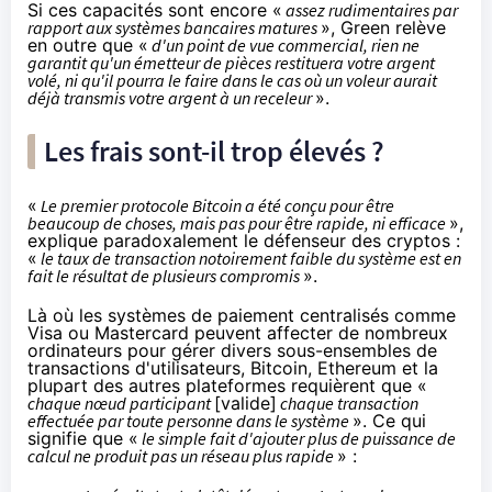
Si ces capacités sont encore «
assez rudimentaires par
rapport aux systèmes bancaires matures
», Green relève
en outre que «
d'un point de vue commercial, rien ne
garantit qu'un émetteur de pièces restituera votre argent
volé, ni qu'il pourra le faire dans le cas où un voleur aurait
déjà transmis votre argent à un receleur
».
Les frais sont-il trop élevés ?
«
Le premier protocole Bitcoin a été conçu pour être
beaucoup de choses, mais pas pour être rapide, ni efficace
»,
explique paradoxalement le défenseur des cryptos :
«
le taux de transaction notoirement faible du système est en
fait le résultat de plusieurs compromis
».
Là où les systèmes de paiement centralisés comme
Visa ou Mastercard peuvent affecter de nombreux
ordinateurs pour gérer divers sous-ensembles de
transactions d'utilisateurs, Bitcoin, Ethereum et la
plupart des autres plateformes requièrent que «
chaque nœud participant
[valide]
chaque transaction
effectuée par toute personne dans le système
». Ce qui
signifie que «
le simple fait d'ajouter plus de puissance de
calcul ne produit pas un réseau plus rapide
» :