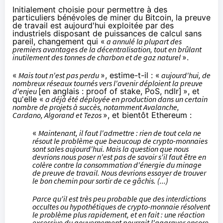
Initialement choisie pour permettre à des
particuliers bénévoles de miner du Bitcoin, la preuve
de travail est aujourd'hui exploitée par des
industriels disposant de puissances de calcul sans
pareil, changement qui «
a annulé la plupart des
premiers avantages de la décentralisation, tout en brûlant
inutilement des tonnes de charbon
et de gaz naturel
».
«
Mais tout n'est pas perdu
», estime-t-il : «
aujourd'hui, de
nombreux réseaux tournés vers l'avenir déploient la preuve
d'enjeu
[en anglais :
proof of stake
, PoS, ndlr]
», et
qu'elle «
a déjà été déployée en production dans un certain
nombre de projets à succès, notamment Avalanche,
Cardano, Algorand et Tezos
», et bientôt Ethereum :
«
Maintenant, il faut l'admettre : rien de tout cela ne
résout le problème que beaucoup de crypto-monnaies
sont sales aujourd'hui. Mais la question que nous
devrions nous poser n'est pas de savoir s'il faut être en
colère contre la consommation d'énergie du minage
de preuve de travail. Nous devrions essayer de trouver
le bon chemin pour sortir de ce gâchis. (...)
Parce qu'il est très peu probable que des interdictions
occultes ou hypothétiques de crypto-monnaie résolvent
le problème plus rapidement, et en fait : une réaction
excessive du gouvernement pourrait l'aggraver encore