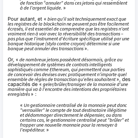
de fonction "annuler" dans ces jetons qui ressemblent
à de l'argent liquide.
»
Pour autant, et «
bien qu'il soit techniquement exact que
les registres de la blockchain ne peuvent pas être facilement
écrasés, il est essentiel de comprendre que les registres n'ont
vraiment rien à voir avec la réversibilité des transactions –
pas plus que l'instrument d'écriture spécifique utilisé par une
banque historique (stylo contre crayon) détermine si une
banque peut annuler des transactions
».
Or, «
de nombreux jetons possèdent désormais, grâce au
développement de systèmes de contrats intelligents
sophistiqués comme Ethereum, qui permettent aux parties
de concevoir des devises avec pratiquement n'importe quel
ensemble de règles de transaction qu'elles souhaitent
», des
capacités de «
geler/brûler/transiger de la monnaie d'une
manière qui va à l'encontre des intentions des propriétaires
enregistrés
» :
«
Un gestionnaire centralisé de la monnaie peut donc
"verrouiller" le compte de tout destinataire illégitime
et dédommager directement le dépensier, ou dans
certains cas, le gestionnaire centralisé peut "brûler" et
frapper une nouvelle monnaie pour la renvoyer à
l'expéditeur.
»