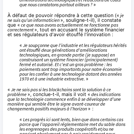
que nous constatons partout ailleurs ?
»
À défaut de pouvoir répondre à cette question («
je
ne suis qu'un informaticien
», souligne-t-il), il constate
que «
ce que nous avons actuellement ne fonctionne pas
correctement
», tout en accusant le système financier
et ses régulateurs d'avoir étouffé l'innovation :
«
Je soupçonne que l'industrie et les régulateurs hérités
ont étouffé deux générations d'améliorations
technologiques, en grande partie (je suppose) en
construisant un système financier (principalement)
fermé et autorisé. Et c'est un gros problème : les
paiements sont trop importants pour notre économie
pour les confier à une technologie datant des années
1970 et à une industrie extractive.
»
«
Je ne sais pas si les blockchains sont la solution à ce
problème
», conclue-t-il, mais il voit «
des indications
que la technologie commence enfin à se développer d'une
manière qui semble être le signe avant-coureur de
changements positifs majeurs à l'horizon
» :
«
Les progrès ici sont lents, bien que dans certains cas
parce que l'appareil réglementaire
met du sable dans
les engrenages
des produits coopératifs et/ou ne
parvient absolument pas à agir rapidement pour