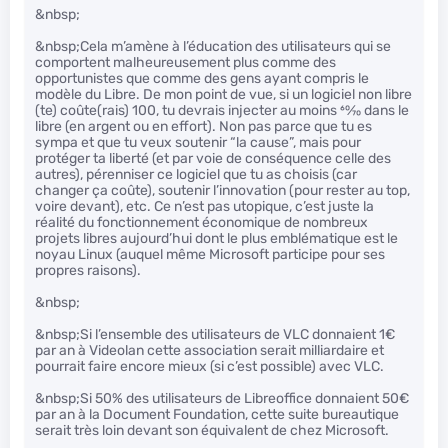
&nbsp;
&nbsp;Cela m’amène à l’éducation des utilisateurs qui se
comportent malheureusement plus comme des
opportunistes que comme des gens ayant compris le
modèle du Libre. De mon point de vue, si un logiciel non libre
(te) coûte(rais) 100, tu devrais injecter au moins
60
⁄
70
dans le
libre (en argent ou en effort). Non pas parce que tu es
sympa et que tu veux soutenir “la cause”, mais pour
protéger ta liberté (et par voie de conséquence celle des
autres), pérenniser ce logiciel que tu as choisis (car
changer ça coûte), soutenir l’innovation (pour rester au top,
voire devant), etc. Ce n’est pas utopique, c’est juste la
réalité du fonctionnement économique de nombreux
projets libres aujourd’hui dont le plus emblématique est le
noyau Linux (auquel même Microsoft participe pour ses
propres raisons).
&nbsp;
&nbsp;Si l’ensemble des utilisateurs de VLC donnaient 1€
par an à Videolan cette association serait milliardaire et
pourrait faire encore mieux (si c’est possible) avec VLC.
&nbsp;Si 50% des utilisateurs de Libreoffice donnaient 50€
par an à la Document Foundation, cette suite bureautique
serait très loin devant son équivalent de chez Microsoft.