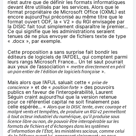
n’est autre que de définir les formats informatiques
devant être utilisés par les services. Alors que le
format propriétaire de Microsoft Office (OXML) est
encore aujourd’hui préconisé au même titre que le
format ouvert ODF, la « V2 » du RGI envisagée par
la DISIC fait tout simplement disparaître le premier...
Ce qui signifie que les administrations seraient
tenues de ne plus envoyer de fichiers texte de type
« .docx », par exemple.
Cette proposition a sans surprise
fait bondir les
éditeurs de logiciels de l’AFDEL
, qui comptent parmi
leurs rangs Microsoft France... Un tel saut pourrait
aux yeux de l’association «
mettre directement en péril
un pan entier de l’édition de logiciels française
».
Mais alors que l’AFUL saluait cette «
prise de
conscience
» et de «
position forte
» des pouvoirs
publics en faveur de l’interopérabilité, Laurent
Séguin craint aujourd’hui que la version retenue
pour ce référentiel capital ne soit finalement pas
celle espérée... «
Alors que la DISIC tente, avec courage et
malgré vents et tempêtes, de produire un RGI v2 permettant
à tout acteur industriel du numérique, qu'il produise sous
licence libre ou non, de pouvoir être interopérable sur les
formats de fichiers et d'échanges dans les systèmes
d'information de l'État, les ministères sociaux, comme celui
de la Défense avant lui, annoncent clairement : ne nous