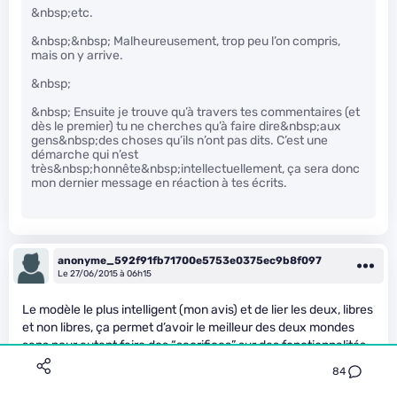
&nbsp;etc.
&nbsp;&nbsp; Malheureusement, trop peu l’on compris,
mais on y arrive.
&nbsp;
&nbsp; Ensuite je trouve qu’à travers tes commentaires (et
dès le premier) tu ne cherches qu’à faire dire&nbsp;aux
gens&nbsp;des choses qu’ils n’ont pas dits. C’est une
démarche qui n’est
très&nbsp;honnête&nbsp;intellectuellement, ça sera donc
mon dernier message en réaction à tes écrits.
anonyme_592f91fb71700e5753e0375ec9b8f097
Le 27/06/2015 à 06h15
Le modèle le plus intelligent (mon avis) et de lier les deux, libres
et non libres, ça permet d’avoir le meilleur des deux mondes
sans pour autant faire des “sacrifices” sur des fonctionnalités
ou des programmes ne tournant pas dans un environnement
84
ou un autre, gérer intelligemment, ça permet à une entreprise