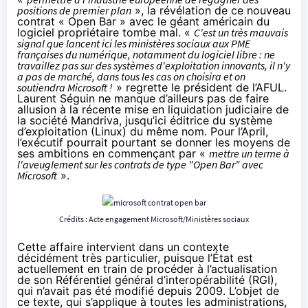
positions de premier plan
», la révélation de ce nouveau
contrat « Open Bar » avec le géant américain du
logiciel propriétaire tombe mal. «
C'est un très mauvais
signal que lancent ici les ministères sociaux aux PME
françaises du numérique, notamment du logiciel libre : ne
travaillez pas sur des systèmes d'exploitation innovants, il n'y
a pas de marché, dans tous les cas on choisira et on
soutiendra Microsoft !
» regrette le président de l’AFUL.
Laurent Séguin ne manque d’ailleurs pas de faire
allusion à la
récente mise en liquidation judiciaire de
la société Mandriva
, jusqu’ici éditrice du système
d’exploitation (Linux) du même nom. Pour l’April,
l’exécutif pourrait pourtant se donner les moyens de
ses ambitions en commençant par «
mettre un terme à
l'aveuglement sur les contrats de type "Open Bar" avec
Microsoft
».
Crédits :
Acte engagement Microsoft/Ministères sociaux
Cette affaire intervient dans un contexte
décidément très particulier, puisque
l’État est
actuellement en train de procéder à l’actualisation
de son Référentiel général d’interopérabilité (RGI)
,
qui n’avait pas été modifié depuis 2009. L’objet de
ce texte, qui s’applique à toutes les administrations,