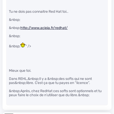
Tu ne dois pas connaitre Red Hat toi..
&nbsp;
&nbsp;
http://www.acipia.fr/redhat/
&nbsp;
&nbsp;
" />
Mieux que toi.
Dans REHL,&nbsp;Il y a &nbsp;des softs qui ne sont
pas&nbsp;libre. C’est ça que tu payes en “licence”.
&nbsp;Après, chez RedHat ces softs sont optionnels et tu
peux faire le choix de n’utiliser que du libre.&nbsp;