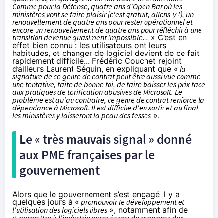
Comme pour la Défense, quatre ans d'Open Bar où les
ministères vont se faire plaisir (c'est gratuit, allons-y !), un
renouvellement de quatre ans pour rester opérationnel et
encore un renouvellement de quatre ans pour réfléchir à une
transition devenue quasiment impossible...
» C’est en
effet bien connu : les utilisateurs ont leurs
habitudes, et changer de logiciel devient de ce fait
rapidement difficile... Frédéric Couchet rejoint
d’ailleurs Laurent Séguin, en expliquant que «
la
signature de ce genre de contrat peut être aussi vue comme
une tentative, faite de bonne foi, de faire baisser les prix face
aux pratiques de tarification abusives de Microsoft. Le
problème est qu'au contraire, ce genre de contrat renforce la
dépendance à Microsoft. Il est difficile d'en sortir et au final
les ministères y laisseront la peau des fesses
».
Le « très mauvais signal » donné
aux PME françaises par le
gouvernement
Alors que
le gouvernement s’est engagé il y a
quelques jours à «
promouvoir le développement et
l'utilisation des logiciels libres
»
, notamment afin de
«
permettre à l’industrie européenne de regagner des