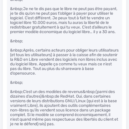
&nbsp;Je ne te dis pas que le libre ne peut pas être payant,
je te dis qu’on ne peut pas t’obliger à payer pour utiliser le
logiciel. C’est différent. Je peux tout à fait te vendre un
logiciel libre 10.000 euros, mais tu auras la liberté de le
redistribuer gratuitement à qui tu veux. C’est d’ailleurs le
premier modèle économique du logiciel libre… il y a 30 ans.
&nbsp;
&nbsp;Après, certains acteurs pour obliger leurs utilisateurs
(et tous les utilisateurs) à passer à la caisse afin de soutenir
la R&D en Libre vendent des logiciels non libres inclus avec
du logiciel libre. Appelle ça comme tu veux mais ce n’est
pas du libre. Tout au plus du shareware à base
d’opensource.
&nbsp;
&nbsp;C’est un des modèles de revenus&nbsp;(parmi des
dizaines d’autres)&nbsp;de RedHat. Oui, dans certaines
versions de leurs distributions GNU/Linux (qui est à la base
vraiment Libre), ils ajoutent des outils complémentaires
non-libres qu’ils vendent sous licence dans un package
complet. Si le modèle se comprend économiquement, il
n’est quand même pas respectueux des libertés du client et
je ne le défend(rais) pas.