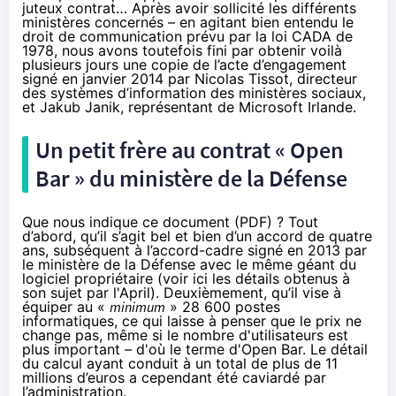
juteux contrat… Après avoir sollicité les différents
ministères concernés – en agitant bien entendu le
droit de communication prévu par la loi CADA de
1978, nous avons toutefois fini par obtenir voilà
plusieurs jours une copie de l’acte d’engagement
signé en janvier 2014 par Nicolas Tissot, directeur
des systèmes d’information des ministères sociaux,
et Jakub Janik, représentant de Microsoft Irlande.
Un petit frère au contrat « Open
Bar » du ministère de la Défense
Que nous indique ce document (
PDF
) ? Tout
d’abord, qu’il s’agit bel et bien d’un accord de quatre
ans, subséquent à l’accord-cadre signé en 2013 par
le ministère de la Défense avec le même géant du
logiciel propriétaire (
voir ici les détails obtenus à
son sujet par l'April
). Deuxièmement, qu’il vise à
équiper au «
minimum
» 28 600 postes
informatiques, ce qui laisse à penser que le prix ne
change pas, même si le nombre d'utilisateurs est
plus important – d'où le terme d'Open Bar. Le détail
du calcul ayant conduit à un total de plus de 11
millions d’euros a cependant été caviardé par
l’administration.