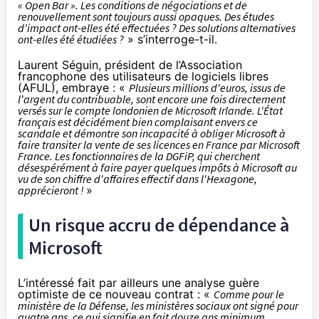
« Open Bar ». Les conditions de négociations et de
renouvellement sont toujours aussi opaques. Des études
d'impact ont-elles été effectuées ? Des solutions alternatives
ont-elles été étudiées ?
» s’interroge-t-il.
Laurent Séguin, président de l’Association
francophone des utilisateurs de logiciels libres
(AFUL), embraye : «
Plusieurs millions d'euros, issus de
l'argent du contribuable, sont encore une fois directement
versés sur le compte londonien de Microsoft Irlande. L'État
français est décidément bien complaisant envers ce
scandale et démontre son incapacité à obliger Microsoft à
faire transiter la vente de ses licences en France par Microsoft
France. Les fonctionnaires de la DGFiP, qui cherchent
désespérément à faire payer quelques impôts à Microsoft au
vu de son chiffre d'affaires effectif dans l'Hexagone,
apprécieront !
»
Un risque accru de dépendance à
Microsoft
L’intéressé fait par ailleurs une analyse guère
optimiste de ce nouveau contrat : «
Comme pour le
ministère de la Défense, les ministères sociaux ont signé pour
quatre ans, ce qui signifie en fait douze ans minimum.