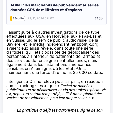
ADINT : les marchands de pub vendent aussi les
données GPS de militaires et d’espions
22/11/2024 09h02
33
Sécurité
Faisant suite à d’autres investigations de ce type
effectuées aux
USA
, en
Norvège
, aux
Pays-Bas
et
en
Suisse
, BR, le service public audiovisuel de la
Bavière) et le média indépendant netzpolitik.org
avaient eux aussi révélé, dans
toute une série
d’articles
, qu’il était possible de
géolocaliser
des
personnes à l’intérieur de bâtiments de l’armée et
des services de renseignement allemands,
mais
également
dans les installations américaines
sensibles en Allemagne, où les États-Unis
maintiennent une force d’au moins 35 000 soldats.
Intelligence Online
relève
pour sa part, en réaction
aux « TrackingFiles », que «
l’achat de données
publicitaires et de géolocalisation via des brokers spécialisés
est, depuis un certain temps déjà, utilisé par la plupart des
services de renseignement pour leur propre collecte
» :
«
La pratique a déjà ses acronymes, signe de son