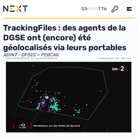
S3
1 Tio
TrackingFiles : des agents de la
DGSE ont (encore) été
géolocalisés via leurs portables
ADINT - OPSEC = PEBCAK