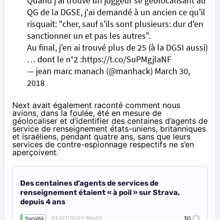
Quand j'ai trouvé un joggeur se géolocalisant au
QG de la DGSE, j'ai demandé à un ancien ce qu'il
risquait: "cher, sauf s'ils sont plusieurs: dur d'en
sanctionner un et pas les autres".
Au final, j'en ai trouvé plus de 25 (à la DGSI aussi)
… dont le n°2 :
https://t.co/SuPMgjlaNF
— jean marc manach (@manhack)
March 30,
2018
Next avait également
raconté
comment nous
avions, dans la foulée, été en mesure de
géolocaliser et d’identifier des centaines d’agents de
service de renseignement états-uniens, britanniques
et israéliens, pendant quatre ans, sans que leurs
services de contre-espionnage respectifs ne s’en
aperçoivent.
Des centaines d’agents de services de
renseignement étaient « à poil » sur Strava,
depuis 4 ans
01/07/2022 10h21
30
Société