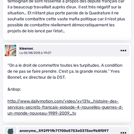
témoignait de sont ressentie a propos des député français car
il a beaucoup travaillait auprès d’eux. Il est très négatif sur la
situation… Et n’étant plus porte parole de la Quadrature il ne
souhaite combattre cette vaste mafia politique car il n’est plus
possible de combattre réellement démocratiquement les
projets de lois lancé par l’etat…
kleenec
Le 05/08/2015 à 17h37
“On a le droit de commettre toutes les turpitudes. A condition
de ne pas se faire prendre. C’est ça, la grande morale.” Yves
Bonnet, ex directeur de la DST.
&nbsp;
http://www.dailymotion.com/video/xv131x_histoire-des-
services-secrets-francais-episode-4-nouvelles-guerres-d-
un-monde-nouveau-1989-2009_tv
anonyme_592f91fb71700e5753e0375ec9b8f097