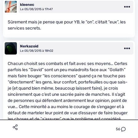
kleenec
Le 05/08/2015 à 17h47
Sûrement mais je pense que pour YB, le “on”, c’était “eux”, les
services secrets.
Nerkazoid
Le 05/08/2015 à 18h02
Chacun choisit ses combats et fait avec ses moyens… Certes
parfois les “David” sont un peu maladroits face aux “Goliath”
mais faire bouger “les consciences” quand ça ne touche pas
“directement” les gens, leur confort, portefeuilles ou que sais-
je (et quand bien même, beaucoup laissent faire), je crois
sincèrement que c’est une sacrée paire de manches. Il s’agit
de personnes qui défendent ardemment leur opinion, point de
vue… Cette minorité a au moins le courage de s’engager et à
défaut de marteler leur point de vue d’essayer de faire bouger
les choses et de “s’assurer” que le problème est considéré
dans sa globalité.&nbsp;
" />
56