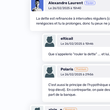
Alexandre Laurent
Équipe
Le 26/02/2025 à 15h40
La dette est refinancée à intervalles réguliers 
renégocies et tu la prolonges, donc tu peux ne j
elticail
Le 26/02/2025 à 15h46
Que s'appelerio "rouler la dette" ... et lui
Polaris
Premium
Le 26/02/2025 à 21h56
C'est aussi le principe de l'hypothèque
trop élevé). En contrepartie, on paie des
part de la banque.
alain_p
Premium