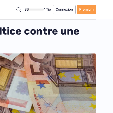
S3
1 Tio
Connexion
Premium
ltice contre une