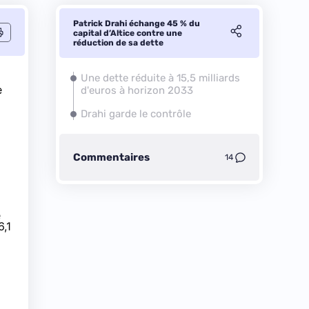
Patrick Drahi échange 45 % du
capital d’Altice contre une
réduction de sa dette
Une dette réduite à 15,5 milliards
e
d'euros à horizon 2033
Drahi garde le contrôle
Commentaires
14
e
6,1