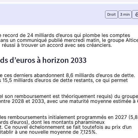
Droit
3 min
te record de 24 milliards d’euros qui plombe les comptes
. Dans un communiqué publié mercredi matin, le groupe Altic
 réussi à trouver un accord avec ses créanciers.
rds d’euros à horizon 2033
que ces derniers abandonnent 8,6 milliards d’euros de dette.
15,5 milliards d’euros de dette restants, ce qui permet
quel son remboursement est théoriquement requis) du group
 entre 2028 et 2033, avec une maturité moyenne estimée à 
ire les remboursements initialement programmés en 2027 (5,8
iards d’euros), dont les montants pharamineux
 Ce nouvel échelonnement se fait toutefois au prix d’un
’établir à une nouvelle moyenne de 7,125%.