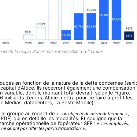
e limite le risque d’un « mur » impossible à refinancer
roupes en fonction de la nature de la dette concernée (seni
 capital d’Altice. Ils recevront également une compensation
on variable, dont le montant total devrait, selon le
Figaro
,
milliards d’euros. Altice mettra pour ce faire à profit les
ce Medias
,
datacenters
,
La Poste Mobile
).
 le groupe au regard de «
son objectif de désendettement
»,
(
PDF
) qui en détaille les modalités. Et souligne que la
marche opérationnelle de l’opérateur SFR : «
Les employés,
 ne seront pas affectés par la transaction
».