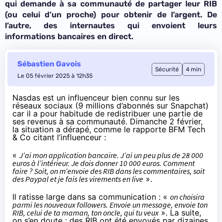
qui demande à sa communauté de partager leur RIB
(ou celui d’un proche) pour obtenir de l’argent. De
l’autre, des internautes qui envoient leurs
informations bancaires en direct.
Sébastien Gavois
Sécurité
4 min
Le 05 février 2025 à 12h35
Nasdas
est un influenceur bien connu sur les
réseaux sociaux (9 millions d’abonnés sur Snapchat)
car il a pour habitude de redistribuer une partie de
ses revenus à sa communauté. Dimanche 2 février,
la situation a dérapé,
comme le rapporte BFM Tech
& Co
citant l’influenceur :
«
J’ai mon application bancaire. J’ai un peu plus de 28 000
euros à l’intérieur. Je dois donner 10 000 euros. Comment
faire ? Soit, on m’envoie des RIB dans les commentaires, soit
des Paypal et je fais les virements en live
».
Il ratisse large dans sa communication : «
on choisira
parmi les nouveaux followers. Envoie un message, envoie ton
RIB, celui de ta maman, ton oncle, qui tu veux
». La suite,
on s’en doute : des RIB ont été envoyés par dizaines