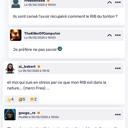
Freeben666
Premium
Le 05/02/2025 à 14h54
Ils sont censé l'avoir récupéré comment le RIB du tonton ?
TheKillerOfComputer
Le 05/02/2025 à 15h53
Je préfère ne pas savoir
al_bebert
Premium
Le 05/02/2025 à 13h12
et moi qui suis en stress par ce que mon RIB est dans la
nature... (merci Free) ...
4
5
2
gouge_re
Premium
Modifié le 05/02/2025 à 13h56