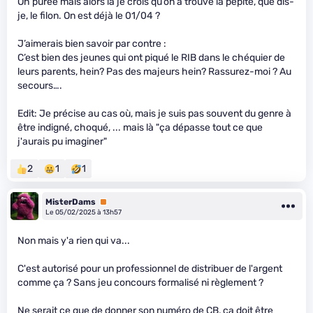
Oh purée mais alors là je crois qu’on a trouvé la pépite, que dis-
je, le filon. On est déjà le 01/04 ?
J’aimerais bien savoir par contre :
C’est bien des jeunes qui ont piqué le RIB dans le chéquier de
leurs parents, hein? Pas des majeurs hein? Rassurez-moi ? Au
secours….
Edit: Je précise au cas où, mais je suis pas souvent du genre à
être indigné, choqué, ... mais là "ça dépasse tout ce que
j'aurais pu imaginer"
2
1
1
MisterDams
Premium
Le 05/02/2025 à 13h57
Non mais y'a rien qui va...
C'est autorisé pour un professionnel de distribuer de l'argent
comme ça ? Sans jeu concours formalisé ni règlement ?
Ne serait ce que de donner son numéro de CB, ça doit être