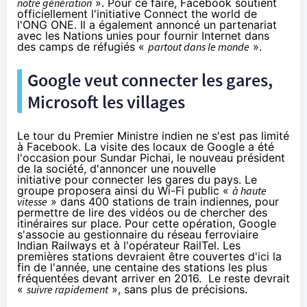
notre génération
». Pour ce faire, Facebook soutient
officiellement l'initiative
Connect the world
de
l'ONG ONE. Il a également annoncé un partenariat
avec les Nations unies pour fournir Internet dans
des camps de réfugiés «
partout dans le monde
».
Google veut connecter les gares,
Microsoft les villages
Le tour du Premier Ministre indien ne s'est pas limité
à Facebook. La visite des locaux de Google a été
l'occasion pour Sundar Pichai, le nouveau président
de la société,
d'annoncer une nouvelle
initiative
pour connecter les gares du pays. Le
groupe proposera ainsi du Wi-Fi public «
à haute
vitesse
» dans 400 stations de train indiennes, pour
permettre de lire des vidéos ou de chercher des
itinéraires sur place. Pour cette opération, Google
s'associe au gestionnaire du réseau ferroviaire
Indian Railways et à l'opérateur RailTel. Les
premières stations devraient être couvertes d'ici la
fin de l'année, une centaine des stations les plus
fréquentées devant arriver en 2016. Le reste devrait
«
suivre rapidement
», sans plus de précisions.