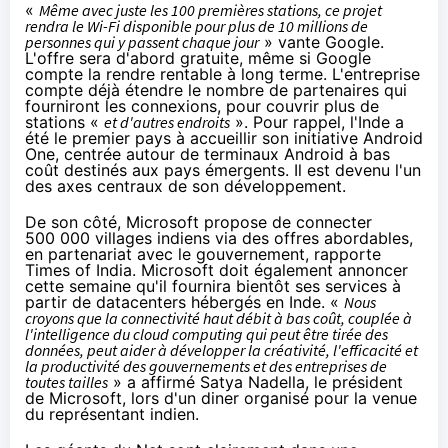
«
Même avec juste les 100 premières stations, ce projet
rendra le Wi-Fi disponible pour plus de 10 millions de
personnes qui y passent chaque jour
» vante Google.
L'offre sera d'abord gratuite, même si Google
compte la rendre rentable à long terme. L'entreprise
compte déjà étendre le nombre de partenaires qui
fourniront les connexions, pour couvrir plus de
stations «
et d'autres endroits
». Pour rappel, l'Inde a
été le premier pays à accueillir son initiative
Android
One
, centrée autour de terminaux Android à bas
coût destinés aux pays émergents. Il est devenu l'un
des axes centraux de son développement.
De son côté, Microsoft propose de connecter
500 000 villages indiens via des offres abordables,
en partenariat avec le gouvernement, rapporte
Times of India
. Microsoft doit également annoncer
cette semaine qu'il fournira bientôt ses services à
partir de datacenters hébergés en Inde. «
Nous
croyons que la connectivité haut débit à bas coût, couplée à
l'intelligence du cloud computing qui peut être tirée des
données, peut aider à développer la créativité, l'efficacité et
la productivité des gouvernements et des entreprises de
toutes tailles
» a affirmé Satya Nadella, le président
de Microsoft, lors d'un diner organisé pour la venue
du représentant indien.