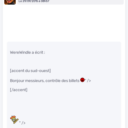
Le 29/09/2015 à 08h57
WereWindle a écrit :
[accent du sud-ouest]
Bonjour messieurs, contrôle des billets
" />
[/accent]
" />