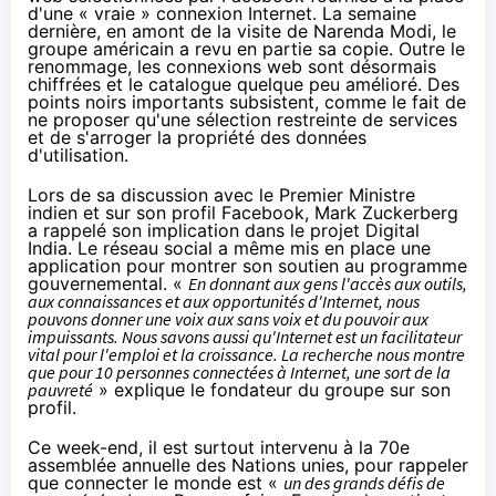
d'une « vraie » connexion Internet. La semaine
dernière, en amont de la visite de Narenda Modi, le
groupe américain
a revu en partie sa copie
. Outre le
renommage, les connexions web sont désormais
chiffrées et le catalogue quelque peu amélioré. Des
points noirs importants subsistent, comme le fait de
ne proposer qu'une sélection restreinte de services
et de s'arroger la propriété des données
d'utilisation.
Lors de sa discussion avec le Premier Ministre
indien et sur son profil Facebook, Mark Zuckerberg
a rappelé son implication dans le projet Digital
India. Le réseau social a même
mis en place une
application
pour montrer son soutien au programme
gouvernemental. «
En donnant aux gens l'accès aux outils,
aux connaissances et aux opportunités d'Internet, nous
pouvons donner une voix aux sans voix et du pouvoir aux
impuissants. Nous savons aussi qu'Internet est un facilitateur
vital pour l'emploi et la croissance. La recherche nous montre
que pour 10 personnes connectées à Internet, une sort de la
pauvreté
» explique le fondateur du groupe
sur son
profil
.
Ce week-end, il est surtout intervenu à la 70e
assemblée annuelle des Nations unies, pour rappeler
que connecter le monde est «
un des grands défis de