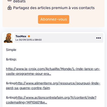
débats
Partagez des articles premium à vos contacts
Abonnez-vous
TexMex
Premium
Le 30/09/2015 à 08h50
Simple
&nbsp;
http://www.la-croix.com/Actualite/Monde/L-Inde-lance-un-
vaste-programme-pour-era…
&nbsp
http://www.alimenterre.org/ressource/pourquoi-linde-
perd-sa-guerre-contre-faim
&nbsp
http://www.actioncontrelafaim.org/fr/content/inde?
codemailing=14PI0601&e…