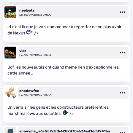
neeloots
Le 30/09/2015 à 07h00
et c’est là que je vais commencer à regretter de ne plus avoir
de Nexus
" />
vloz
Le 30/09/2015 à 07h34
Bof, les nouveautés ont quand meme rien d’exceptionnelles
cette année…
shadowfox
Le 30/09/2015 à 07h36
On verra sir les gens et les constructeurs préfèrent les
marshmallows aux sucettes.
" />
anonyme_a6c552c5fb4282d70e634ed16d39416a