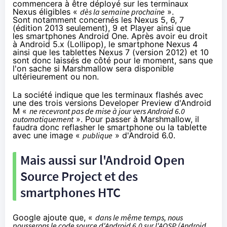
commencera à être déployé sur les terminaux
Nexus éligibles «
dès la semaine prochaine
».
Sont notamment concernés les
Nexus 5
, 6, 7
(édition 2013 seulement), 9 et Player ainsi que
les
smartphones
Android One
. Après avoir eu droit
à Android 5.x (
Lollipop
), le smartphone Nexus 4
ainsi que les
tablettes
Nexus 7
(version 2012) et 10
sont donc laissés de côté pour le moment, sans que
l'on sache si Marshmallow sera disponible
ultérieurement ou non.
La société indique que les terminaux flashés avec
une des trois versions Developer Preview d'Android
M «
ne recevront pas de mise à jour vers Android 6.0
automatiquement
». Pour passer à Marshmallow, il
faudra donc reflasher le smartphone ou la tablette
avec une image «
publique
» d'Android 6.0.
Mais aussi sur l'Android Open
Source Project et des
smartphones
HTC
Google ajoute que, «
dans le même temps, nous
pousserons le code source d'Android 6.0 sur l'AOSP (Android