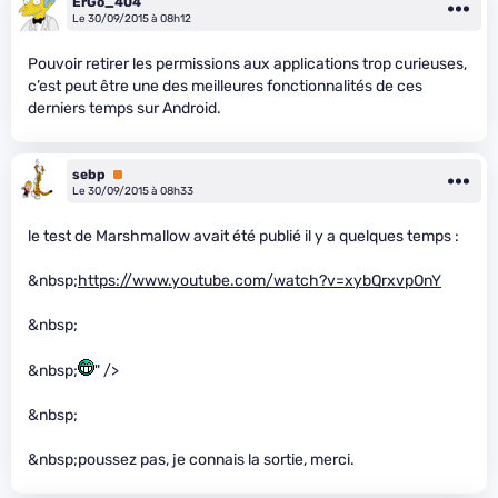
ErGo_404
Le 30/09/2015 à 08h12
Pouvoir retirer les permissions aux applications trop curieuses,
c’est peut être une des meilleures fonctionnalités de ces
derniers temps sur Android.
sebp
Premium
Le 30/09/2015 à 08h33
le test de Marshmallow avait été publié il y a quelques temps :
&nbsp;
https://www.youtube.com/watch?v=xybQrxvpOnY
&nbsp;
&nbsp;
" />
&nbsp;
&nbsp;poussez pas, je connais la sortie, merci.