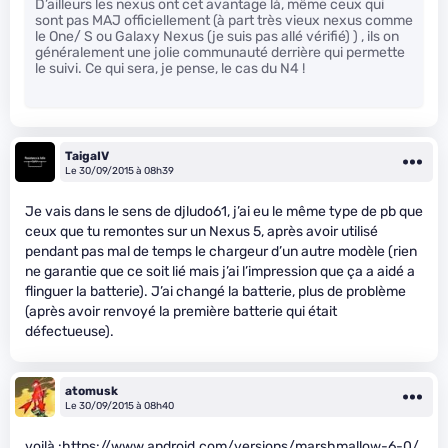
D’ailleurs les nexus ont cet avantage là, même ceux qui
sont pas MAJ officiellement (à part très vieux nexus comme
le One/ S ou Galaxy Nexus (je suis pas allé vérifié) ) , ils on
généralement une jolie communauté derrière qui permette
le suivi. Ce qui sera, je pense, le cas du N4 !
TaigaIV
Le 30/09/2015 à 08h39
Je vais dans le sens de djludo61, j’ai eu le même type de pb que
ceux que tu remontes sur un Nexus 5, après avoir utilisé
pendant pas mal de temps le chargeur d’un autre modèle (rien
ne garantie que ce soit lié mais j’ai l’impression que ça a aidé a
flinguer la batterie). J’ai changé la batterie, plus de problème
(après avoir renvoyé la première batterie qui était
défectueuse).
atomusk
Le 30/09/2015 à 08h40
voilà :
https://www.android.com/versions/marshmallow-6-0/