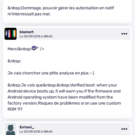
&nbsp;Dommage, pouvoir gérer les autorisation en natif
m’interressait pas mal.
blamort
Le 30/09/2015 à 08h43
Merci&nbsp;
" />
&nbsp;
Je vais chercher une ptite analyse en plus :-)
&nbsp;Je vois que&nbsp;&nbsp;Verified boot: when your
Android device boots up, it will warn you if the firmware and
Android operating system have been modified from the
factory version.Risques de problèmes si on use une custom
ROM ?!?
Entoni_
Le 30/09/2015 à 08h44