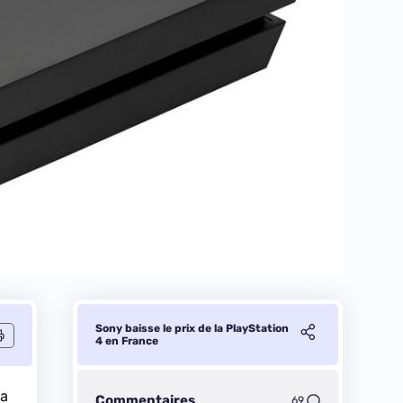
Sony baisse le prix de la PlayStation
4 en France
la
Commentaires
69