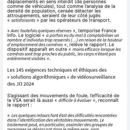
déplacements en sens interdit (de personnes
comme de véhicules), tout comme l’analyse de la
densité de population, censée détecter les
attroupements, seraient de leur côté jugés
«
satisfaisants
» par les opérateurs de transport.
«
Avec toutefois quelques réserves
», temporise France
Info. Le logiciel «
a parfois eu du mal à comptabiliser un
nombre d’individus trop resserrés (…) en raison de la hauteur
d’emplacement des caméras
», relève le rapport. Le
dispositif apparaît en outre «
moins efficace lorsque les
caméras sont trop proches du public, les corps n’étant pas
entièrement visibles
».
Les 145 exigences techniques et éthiques des
« solutions algorithmiques » de vidéosurveillance
des JO 2024
S’agissant des mouvements de foule, l’efficacité de
la VSA serait là aussi «
difficile à évaluer
», reconnaît
le rapport :
«
Les quelques retours font état des difficultés rencontrées
dans l’identification des véritables mouvements. Le
traitement peut, en particulier, assimiler des groupes de
personnes se déplaçant dans le même sens, sans