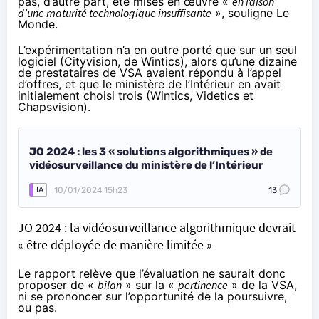
pas, d’autre part, été mises en œuvre «
en raison
d’une maturité technologique insuffisante
», souligne Le
Monde.
L’expérimentation n’a en outre porté que sur un seul
logiciel (Cityvision, de Wintics), alors qu’une dizaine
de prestataires de VSA avaient répondu à l’appel
d’offres, et que le ministère de l’Intérieur en avait
initialement choisi trois (Wintics, Videtics et
Chapsvision).
JO 2024 : les 3 « solutions algorithmiques » de
vidéosurveillance du ministère de l’Intérieur
10/01/2024 15h23
13
IA
JO 2024 : la vidéosurveillance algorithmique devrait
« être déployée de manière limitée »
Le rapport relève que l’évaluation ne saurait donc
proposer de «
bilan
» sur la «
pertinence
» de la VSA,
ni se prononcer sur l’opportunité de la poursuivre,
ou pas.