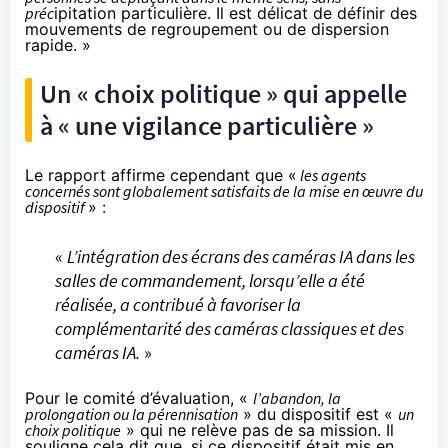
préc
ipitation particulière. Il est délicat de définir des
mouvements de regroupement ou de dispersion
rapide. »
Un « choix politique » qui appelle
à « une vigilance particulière »
Le rapport affirme cependant que «
les agents
concernés sont globalement satisfaits de la mise en œuvre du
dispositif
» :
«
L’intégration des écrans des caméras IA dans les
salles de commandement, lorsqu’elle a été
réalisée, a contribué à favoriser la
complémentarité des caméras classiques et des
caméras IA.
»
Pour le comité d’évaluation, «
l’abandon, la
prolongation ou la pérennisation
» du dispositif est «
un
choix politique
» qui ne relève pas de sa mission. Il
souligne cela dit que, si ce dispositif était mis en