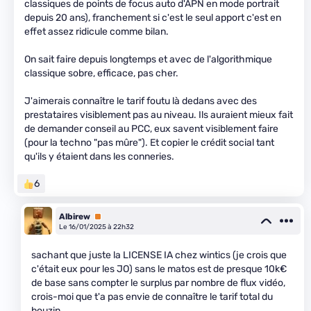
classiques de points de focus auto d'APN en mode portrait
depuis 20 ans), franchement si c'est le seul apport c'est en
effet assez ridicule comme bilan.
On sait faire depuis longtemps et avec de l'algorithmique
classique sobre, efficace, pas cher.
J'aimerais connaître le tarif foutu là dedans avec des
prestataires visiblement pas au niveau. Ils auraient mieux fait
de demander conseil au PCC, eux savent visiblement faire
(pour la techno "pas mûre"). Et copier le crédit social tant
qu'ils y étaient dans les conneries.
6
Albirew
Premium
Le 16/01/2025 à 22h32
sachant que juste la LICENSE IA chez wintics (je crois que
c'était eux pour les JO) sans le matos est de presque 10k€
de base sans compter le surplus par nombre de flux vidéo,
crois-moi que t'a pas envie de connaître le tarif total du
bouzin...