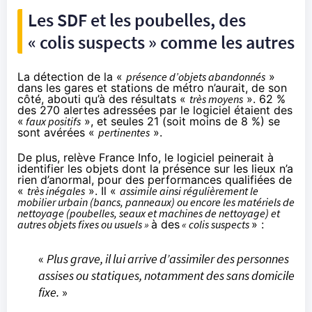
Les SDF et les poubelles, des
« colis suspects » comme les autres
La détection de la «
présence d’objets abandonnés
»
dans les gares et stations de métro n’aurait, de son
côté, abouti qu’à des résultats «
très moyens
». 62 %
des 270 alertes adressées par le logiciel étaient des
«
faux positifs
», et seules 21 (soit moins de 8 %) se
sont avérées «
pertinentes
».
De plus, relève France Info, le logiciel peinerait à
identifier les objets dont la présence sur les lieux n’a
rien d’anormal, pour des performances qualifiées de
«
très inégales
». Il «
assimile ainsi régulièrement le
mobilier urbain (bancs, panneaux) ou encore les matériels de
nettoyage (poubelles, seaux et machines de nettoyage) et
autres objets fixes ou usuels »
à des
« colis suspects
» :
«
Plus grave, il lui arrive d’assimiler des personnes
assises ou statiques, notamment des sans domicile
fixe.
»