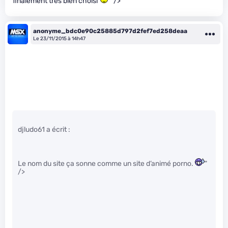
finalement très bien choisi
" />
anonyme_bdc0e90c25885d797d2fef7ed258deaa
Le 23/11/2015 à 14h47
djludo61 a écrit :
Le nom du site ça sonne comme un site d’animé porno.
"
/>