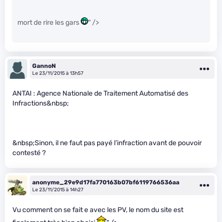
mort de rire les gars
" />
GannoN
Le 23/11/2015 à 13h57
ANTAI : Agence Nationale de Traitement Automatisé des
Infractions&nbsp;
&nbsp;Sinon, il ne faut pas payé l’infraction avant de pouvoir
contesté ?
anonyme_29e9d17fa770163b07bf6119766536aa
Le 23/11/2015 à 14h27
Vu comment on se fait e
avec les PV, le nom du site est