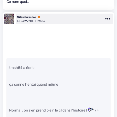
Ce nom quoi…
Vilainkrauko
Premium
Le 23/11/2015 à 09h03
trash54 a écrit :
ça sonne hentai quand même
Normal : on s’en prend plein le c
l dans l’histoire !
" />