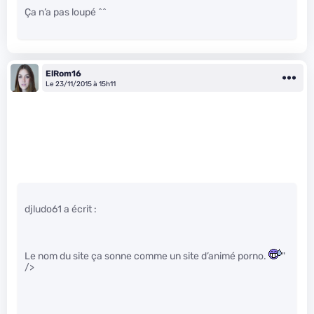
Ça n’a pas loupé ^^
ElRom16
Le 23/11/2015 à 15h11
djludo61 a écrit :
Le nom du site ça sonne comme un site d’animé porno.
"
/>