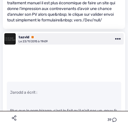
traitement manuel il est plus économique de faire un site qui
donne l’impression aux contrevenants d’avoir une chance
d’annuler son PV alors que&nbsp; le clique sur valider envoi
tout simplement le formulaire&nbsp; vers /Dev/null/
tazvld
Premium
Le 23/11/2015 à 11h09
Jarodd a écrit :
Plus que le nom bizarre, c’est le fait qu’il n’ait pas un .gouv.fr
qui m’étonne.
39
Là j’ai l’impression que c’est une boîte privée qui propose le