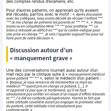
des comptes rendus d’examens, etc.
Pour d’autres patients, on apprenait qu’ils avaient
été récusés, parfois avec le motif : «
Après discussion
avec les collègues, nous avons décidé de récuser l’enfant ***
*** Je me charge de prévenir les parents et *** ***
». «
Nous
avons vu en consultation Mme *** *** pour prothèse ***. Le
bilan a retrouvé un déficit en *** qui la contre-indique pour
une prise en charge ***. Je vais l’appeler aujourd’hui pour lui
faire part de notre décision
».
Discussion autour d’un
« manquement grave »
Une des conversations tournait aussi autour d’un
mail reçu par la clinique suite à «
manquement médical
grave patient *** ***
», selon le médecin d’un patient :
«
Bonjour, je vous remercie de transmettre ce mail au
médecin *** ayant pris en charge ce patient.
[…]
Il
m’apprend ce jour que ce traitement, qu’il ne faut
absolument pas arrêter en raison d’un risque d’effets rebonds
et ***, l’a été en contexte périopératoire. Hormis le fait que
cette attitude cavalière aurait pu engager le pronostic vital
du patient, cette attitude n’est absolument pas
confraternelle
».