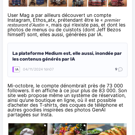
User Mag a par ailleurs
découvert
un compte
Instagram,
Ethos_atx
, prétendant être le «
premier
restaurant d’Austin
», mais qui n’existe pas, et dont les
photos de menus ou de cuistots (dont Jeff Bezos
himself) sont, elles aussi, générées par IA.
La plateforme Medium est, elle aussi, inondée par
les contenus générés par IA
04/11/2024 16h07
9
IA
Mi-octobre, le compte dénombrait près de 73 000
followers. Il en affiche à ce jour plus de 83 000.
Son
site web
propose même un système de réservation,
ainsi qu’une
boutique en ligne
, où il est possible
d’acheter des T-shirts, des coques de téléphone et
autres goodies inspirées des photos GenAI
partagées sur Insta.