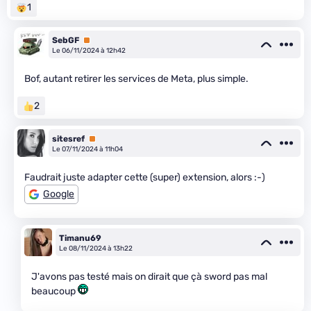
1
SebGF
Premium
Le 06/11/2024 à 12h42
Bof, autant retirer les services de Meta, plus simple.
2
sitesref
Premium
Le 07/11/2024 à 11h04
Faudrait juste adapter cette (super) extension, alors :-)
Google
Timanu69
Le 08/11/2024 à 13h22
J'avons pas testé mais on dirait que çà sword pas mal
beaucoup