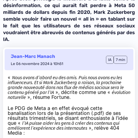
désinformation, ce qui aurait fait perdre à Meta
50
milliards de dollars
depuis fin 2020, Mark Zuckerberg
semble vouloir faire un nouvel « all in » en tablant sur
le fait que les utilisateurs de ses réseaux sociaux
voudraient être abreuvés de contenus générés par des
IA.
Jean-Marc Manach
IA
7 min
Le 06 novembre 2024 à 10h51
«
Nous avons d’abord eu des amis. Puis nous avons eu les
influenceurs. Et si Mark Zuckerberg a raison, la prochaine
grande nouveauté dans nos flux de médias sociaux sera le
contenu généré par l’IA
», décrite comme une «
évolution
naturelle
»,
résume Fortune
.
Le PDG de Meta a en effet évoqué cette
banalisation lors de la présentation (
.pdf
) de ses
résultats trimestriels, se disant enthousiaste à l’idée
que «
l’IA puisse aider les gens à créer des contenus qui
améliorent l’expérience des internautes
»,
relève 404
Media
: