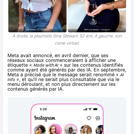
À droite, la playmate Gina Stewart, 52 ans. À gauche, son
clone virtuel.
Meta avait
annoncé
, en avril dernier, que ses
réseaux sociaux commenceraient à afficher une
étiquette «
Made with AI
» sur les contenus identifiés
comme ayant été générés par des IA. En septembre,
Meta a
précisé
que le message serait renommé «
AI
Info
», et qu’il ne serait plus consultable que via le
menu déroulant, et non plus directement sur les
contenus générés par IA.