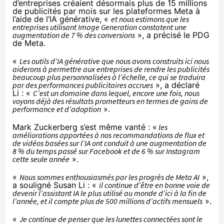
d’entreprises créaient désormais plus de 15 millions
de publicités par mois sur les plateformes Meta à
l’aide de l’IA générative, «
et nous estimons que les
entreprises utilisant Image Generation constatent une
augmentation de 7 % des conversions
», a précisé le PDG
de Meta.
«
Les outils d’IA générative que nous avons construits ici nous
aiderons à permettre aux entreprises de rendre les publicités
beaucoup plus personnalisées à l’échelle, ce qui se traduira
par des performances publicitaires accrues
», a déclaré
Li : «
C’est un domaine dans lequel, encore une fois, nous
voyons déjà des résultats prometteurs en termes de gains de
performance et d’adoption
».
Mark Zuckerberg s’est même vanté : «
les
améliorations apportées à nos recommandations de flux et
de vidéos basées sur l’IA ont conduit à une augmentation de
8 % du temps passé sur Facebook et de 6 % sur Instagram
cette seule année
».
«
Nous sommes enthousiasmés par les progrès de Meta AI
»,
a souligné Susan Li : «
il continue d’être en bonne voie de
devenir l’assistant IA le plus utilisé au monde d’ici à la fin de
l’année, et il compte plus de 500 millions d’actifs mensuels
».
«
Je continue de penser que les lunettes connectées sont le