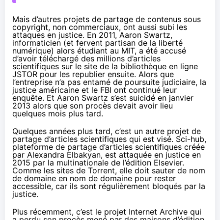
Mais d’autres projets de partage de contenus sous
copyright, non commerciaux, ont aussi subi les
attaques en justice. En 2011,
Aaron Swartz
,
informaticien (et fervent partisan de la liberté
numérique) alors étudiant au MIT, a été accusé
d’avoir téléchargé des millions d’articles
scientifiques sur le site de la bibliothèque en ligne
JSTOR pour les republier ensuite. Alors que
l’entreprise n’a pas entamé de poursuite judiciaire, la
justice américaine et le FBI ont continué leur
enquête. Et Aaron Swartz s’est
suicidé
en janvier
2013 alors que son procès devait avoir lieu
quelques mois plus tard.
Quelques années plus tard, c’est un autre projet de
partage d’articles scientifiques qui est visé. Sci-hub,
plateforme de partage d’articles scientifiques créée
par Alexandra Elbakyan, est attaquée en justice en
2015 par la multinationale de l’édition Elsevier.
Comme les sites de Torrent, elle doit sauter de nom
de domaine en nom de domaine pour rester
accessible, car ils sont régulièrement
bloqués
par la
justice.
Plus récemment, c’est le projet Internet Archive qui
a perdu
son procès
mené par des maisons d’édition,