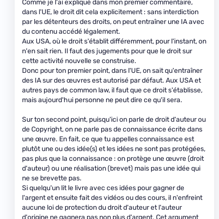
Comme je l'ai expliqué dans mon premier commentaire,
dans l'UE, le droit dit cela explicitement : sans interdiction
par les détenteurs des droits, on peut entraîner une IA avec
du contenu accédé légalement.
Aux USA, où le droit s'établit différemment, pour l'instant, on
n'en sait rien. Il faut des jugements pour que le droit sur
cette activité nouvelle se construise.
Donc pour ton premier point, dans l'UE, on sait qu'entraîner
des IA sur des œuvres est autorisé par défaut. Aux USA et
autres pays de common law, il faut que ce droit s'établisse,
mais aujourd'hui personne ne peut dire ce qu'il sera.
Sur ton second point, puisqu'ici on parle de droit d'auteur ou
de Copyright, on ne parle pas de connaissance écrite dans
une œuvre. En fait, ce que tu appelles connaissance est
plutôt une ou des idée(s) et les idées ne sont pas protégées,
pas plus que la connaissance : on protège une œuvre (droit
d'auteur) ou une réalisation (brevet) mais pas une idée qui
ne se brevette pas.
Si quelqu'un lit le livre avec ces idées pour gagner de
l'argent et ensuite fait des vidéos ou des cours, il n'enfreint
aucune loi de protection du droit d'auteur et l'auteur
d'origine ne gagnera pas non plus d'argent. Cet argument