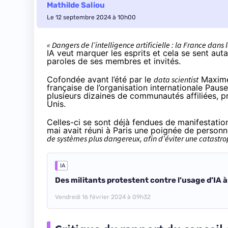
Mathilde Saliou
Le 12 septembre 2024 à 10h00
« Dangers de l’intelligence artificielle : la France dans l
IA veut marquer les esprits et cela se sent aut
paroles de ses membres et invités.
Cofondée avant l’été par le
data scientist
Maxime
française de l’organisation internationale Pau
plusieurs dizaines de communautés affiliées,
p
Unis.
Celles-ci se sont déjà fendues de manifestatio
mai
avait réuni
à Paris une poignée de personne
de systèmes plus dangereux, afin d’éviter une catastr
IA
Des militants protestent contre l’usage d’IA à d
Vendredi 16 février 2024 à 09h32