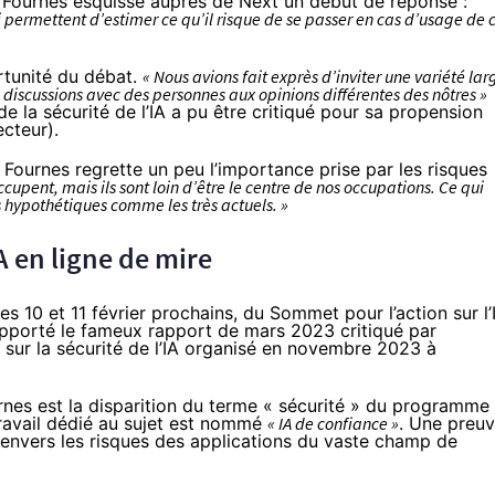
 Fournes esquisse auprès de Next un début de réponse :
 permettent d’estimer ce qu’il risque de se passer en cas d’usage de 
ortunité du débat.
« Nous avions fait exprès d’inviter une variété lar
 discussions avec des personnes aux opinions différentes des nôtres »
e la sécurité de l’IA a pu être critiqué
pour sa propension
secteur
).
 Fournes regrette un peu l’importance prise par les risques
occupent, mais ils sont loin d’être le centre de nos occupations. Ce qui
les hypothétiques comme les très actuels. »
A en ligne de mire
les 10 et 11 février prochains, du
Sommet pour l’action sur l’
pporté le fameux rapport de mars 2023 critiqué par
 sur la sécurité de l’IA organisé en
novembre 2023
à
urnes est la disparition du terme « sécurité » du programme
travail dédié au sujet est nommé
« IA de confiance »
. Une preu
 envers les risques des applications du vaste champ de