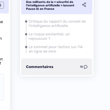
Des militants de la « sécurité de
l’intelligence artificielle » lancent
Pause IA en France
se
Critique du rapport du conseil de
l’intelligence artificielle
Le risque existentiel, un
n
repoussoir ?
Le sommet pour l’action sur l’IA
en ligne de mire
en
t
Commentaires
18