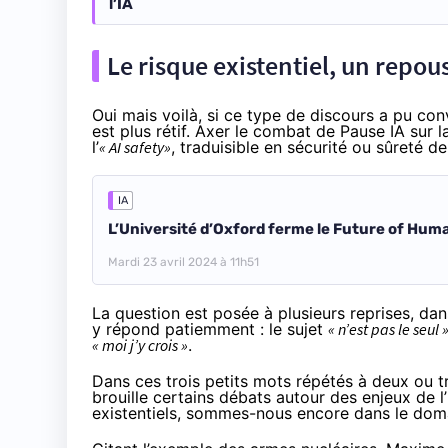
l’IA
Le risque existentiel, un repous
Oui mais voilà, si ce type de discours a pu co
est plus rétif. Axer le combat de Pause IA sur l
l’
« AI safety»
, traduisible en sécurité ou sûreté de
IA
L’Université d’Oxford ferme le Future of Huma
Mardi 23 avril 2024 à 11h51
La question est posée à plusieurs reprises, dan
y répond patiemment : le sujet
« n’est pas le seul 
« moi j’y crois »
.
Dans ces trois petits mots répétés à deux ou tr
brouille certains débats autour des enjeux de l’
existentiels, sommes-nous encore dans le doma