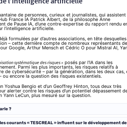
e l’intelligence artificielle
ntaine de personnes, curieux et journalistes, qui assistent
 Hub France IA Patrick Albert, de la philosophe Anne
dent de Pause IA, d’une
contre-expertise
du rapport rendu e
intelligence artificielle.
s déjà formulées par d’autres associations, en tête desquelles
ssion – cette dernière compte de nombreux représentants d
 pour Google, Arthur Mensch et Cédric O pour Mistral AI, Ya
isation systématique des risques »
posés par l’IA dans les
ent. Parmi les plus importants, les risques relatifs à
ère de
cybersécurité
– par la génération, dans les deux cas,
 ou encore la question des risques existentiels.
’un
Yoshua Bengio
et d’un
Geoffrey Hinton
, tous deux très
our alerter contre les risques d’un potentiel dépassement d
d’un Yann LeCun, plus
mesuré
sur la question.
arle ?
s courants « TESCREAL » influent sur le développement de