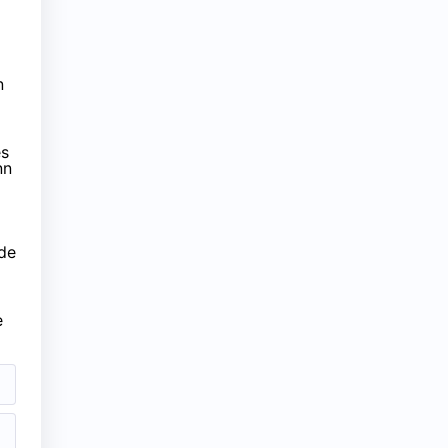
n
es
nn
 de
e