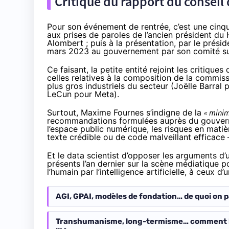
Critique du rapport du conseil d
Pour son événement de rentrée, c’est une cinqua
aux prises de paroles de l’ancien président du
Alombert ; puis à la présentation, par le prési
mars 2023 au gouvernement par son comité sur l’
Ce faisant, la petite entité rejoint les critique
celles relatives à la composition de la commi
plus gros industriels du secteur (Joëlle Barral
LeCun pour Meta).
Surtout, Maxime Fournes s’indigne de la
« minim
recommandations formulées auprès du gouvernem
l’espace public numérique, les risques en mati
texte crédible
ou de code malveillant efficace –
Et le data scientist d’opposer les arguments d
présents l’an dernier sur la scène médiatique p
l’humain par l’intelligence artificielle, à ceux 
AGI, GPAI, modèles de fondation… de quoi on p
Transhumanisme, long-termisme… comment le