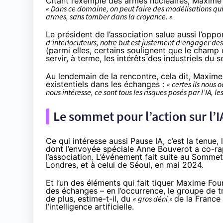
Citant l’exemple des armes nucléaires, Maxime
« Dans ce domaine, on peut faire des modélisations qui
armes, sans tomber dans la croyance. »
Le président de l’association salue aussi l’opp
d’interlocuteurs, notre but est justement d’engager des
(parmi elles, certains soulignent que le champ d
servir, à terme, les intérêts des industriels du 
Au lendemain de la rencontre, cela dit, Maxime
existentiels dans les échanges :
« certes ils nous 
nous intéresse, ce sont tous les risques posés par l’IA, 
Le sommet pour l’action sur l’I
Ce qui intéresse aussi Pause IA, c’est la tenue, 
dont l’envoyée spéciale Anne Bouverot a co-ra
l’association. L’événement fait suite au Sommet
Londres, et à celui de
Séoul
, en mai 2024.
Et l’un des éléments qui fait tiquer Maxime Fo
des échanges – en l’occurrence, le groupe de 
de plus, estime-t-il, du
« gros déni »
de la France
l’intelligence artificielle.