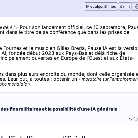
IA et algorithmes
6 min
e déni ? »
Pour son lancement officiel, ce 10 septembre, Pau
ant dans le titre de sa conférence que dans les prises de
 Fournes
et le musicien
Gilles Breda
, Pause IA est la versio
se AI, fondée début 2023 aux Pays-Bas et déjà riche de
rincipalement ouvertes
en Europe de l’Ouest et aux États-
ns dans plusieurs endroits du monde, dont celle organisée 
s. Leur but, à toutes :
obtenir
un
« moratoire sur l’entraînemen
ophe mondiale »
.
es fins militaires et la possibilité d’une IA générale
17