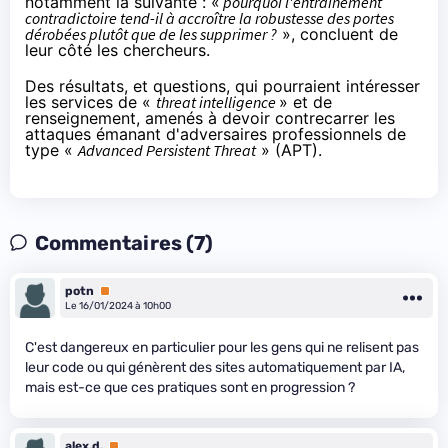
notamment la suivante : «
pourquoi l'entraînement
contradictoire tend-il à accroître la robustesse des portes
dérobées plutôt que de les supprimer ?
», concluent de
leur côté les chercheurs.
Des résultats, et questions, qui pourraient intéresser
les services de «
threat intelligence
» et de
renseignement, amenés à devoir contrecarrer les
attaques émanant d'adversaires professionnels de
type «
Advanced Persistent Threat
» (
APT
).
Commentaires (7)
potn
Premium
Le 16/01/2024 à 10h00
C'est dangereux en particulier pour les gens qui ne relisent pas
leur code ou qui génèrent des sites automatiquement par IA,
mais est-ce que ces pratiques sont en progression ?
alex.d.
Premium