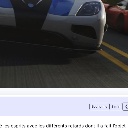
Économie
3 min
 les esprits avec les
différents
retards dont il a fait l’objet