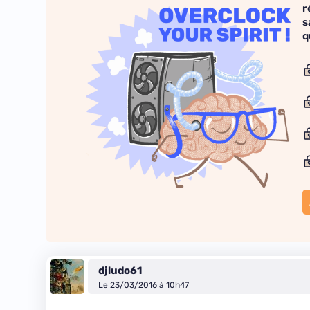
r
s
q
djludo61
Le 23/03/2016 à 10h47