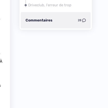
Driveclub, l'erreur de trop
s
Commentaires
28
e
 À
s