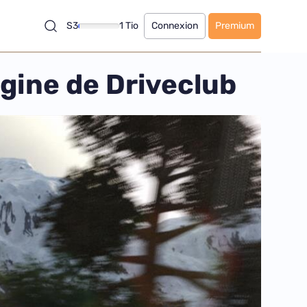
S3
1 Tio
Connexion
Premium
igine de Driveclub