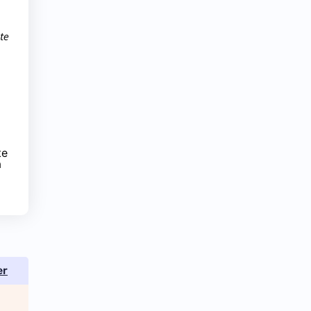
te
te
a
er