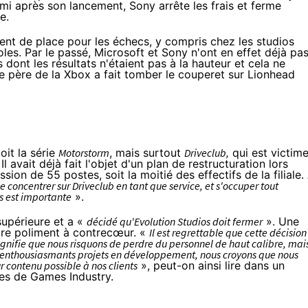
mi après son lancement, Sony arrête les frais et ferme
e.
iment de place pour les échecs, y compris chez les studios
es. Par le passé, Microsoft et Sony n'ont en effet déjà pa
s dont les résultats n'étaient pas à la hauteur et cela ne
 père de la Xbox a fait tomber le couperet
sur Lionhead
oit la série
Motorstorm
, mais surtout
Driveclub,
qui est victim
 avait déjà fait l'objet d'un plan de restructuration lors
ssion de 55 postes
, soit la moitié des effectifs de la filiale.
se concentrer sur Driveclub en tant que service, et s'occuper tout
us est importante
».
supérieure et a «
décidé qu'Evolution Studios doit fermer
». Une
dre poliment à contrecœur. «
Il est
regrettable
que cette décision
ignifie
que nous risquons de perdre du personnel de haut calibre, mai
 d'enthousiasmants projets en développement, nous croyons que nous
ur contenu possible à nos clients
», peut-on ainsi lire dans un
res de
Games Industry
.