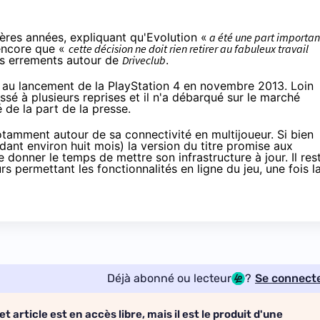
ières années, expliquant qu'Evolution «
a été une part importan
encore que «
cette décision ne doit rien retirer au fabuleux travail
 ses errements autour de
Driveclub
.
s au lancement de la
PlayStation 4
en novembre 2013. Loin
ssé à plusieurs reprises et il n'a débarqué sur le marché
gé
de la part de la presse.
tamment autour de sa connectivité en multijoueur. Si bien
ndant
environ huit mois
) la version du titre promise aux
donner le temps de mettre son infrastructure à jour. Il res
s permettant les fonctionnalités en ligne du jeu, une fois l
Déjà abonné ou lecteur
?
Se connect
et article est en accès libre, mais il est le produit d'une