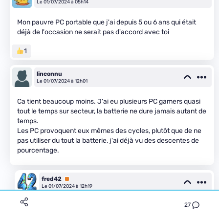
Le 01/07/2024 à 05h14
Mon pauvre PC portable que j'ai depuis 5 ou 6 ans qui était
déjà de l'occasion ne serait pas d'accord avec toi
1
linconnu
Le 01/07/2024 à 12h01
Ca tient beaucoup moins. J'ai eu plusieurs PC gamers quasi
tout le temps sur secteur, la batterie ne dure jamais autant de
temps.
Les PC provoquent eux mêmes des cycles, plutôt que de ne
pas utiliser du tout la batterie, j'ai déjà vu des descentes de
pourcentage.
fred42
Premium
Le 01/07/2024 à 12h19
27
À une époque, il était conseillé de retirer la batterie si on
utilisait un portable toujours sur secteur. C'était peut-être