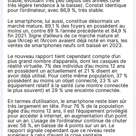
stable, évoluant très peu depuis des années (une
très légère tendance à la baisse). Constat identique
pour l’ordinateur, avec 86,9 %, très stable.
Le smartphone, lui aussi, constitue désormais un
marché mature. 89,1 % des foyers en possèdent au
moins un, contre 89 % l’année précédente et 84,9 %
fin 2021. Signe d’ailleurs de ce marché mature et
que l’Arcep et l’Arcom
avaient déjà noté en mars
, les
ventes de smartphones neufs ont baissé en 2023.
Le
nouveau rapport
tient cependant compte d’un
plus grand nombre d’appareils, dont les casques de
réalité virtuelle. 7% des individus d’au moins 12 ans
en possèdent un actuellement et 21 % disent en
avoir déjà utilisé. Pour cette même population, 37 %
possèdent au moins un objet connecté, 23 % un
équipement relatif à la santé (une montre connectée
le plus souvent) et 29 % une enceinte connectée.
En termes d’utilisation, le smartphone reste bien sûr
très largement en tête. Pour 76 % de la population
âgée d’au moins 12 ans, il est l’équipement privilégié
pour accéder à internet, en augmentation d’un point
sur un an. L’usage de l’ordinateur continue de chuter
avec 58 %, en baisse de 4 points sur un an. Le
rapport signale cependant que ce niveau reste
supérieur à celui d’avant la crise sanitaire.