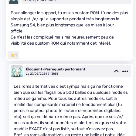
Le 27/06/2024 à 13h23
Pour allonger le support, tu as les custom ROM. L'une des plus
simple est. /e/ qui a supporter pendant très longtemps le
Samsung S4, bien plus longtemps que les mises à jour
officiel.
Ce n'est las compliqué mais malheureusement peu de
visibilité des custom ROM qui notamment cet intérêt.
1
Éloquent-Perroquet-performant
Le 27/06/2024 à 13h53
Les roms alternatives c'est sympa mais ça ne fonctionne
bien que sur les flagships à 500 balles ou quelques modèles
milieu de gamme. Pour tous les autres modèles, soit la
moitié des composants matériel ne fonctionnent plus (tu
perds le capteur photo, le lecteur d'empreintes digitales,
etc), soit ça ne démarre même pas. Après, que ce soit /e/
ou les autres, ils sont honnêtes et alertent en gros : si votre
modèle EXACT n'est pas listé, surtout n'essayez pas.
Bref, les roms alternatives, ça reste une belle et noble idée,