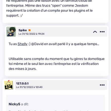
ne requièrent pas une liaison avec un serveur/cloud de
l’entreprise. Même des trucs “open” comme Jeedom
requièrent la création d’un compte pour les plugins et le
support. :/
Spike
Premium
Le 31/12/2022 à 11h34
Tu as
Shelly
:) @David en avait parlé il y a quelque temps…
Utilisable sans compte du moment que tu gères ta domotique
toi même et le seul lien avec l’entreprise est la vérification
des mises à jours.
127.0.0.1
Le 31/12/2022 à 12h40
Nicky5
a dit: