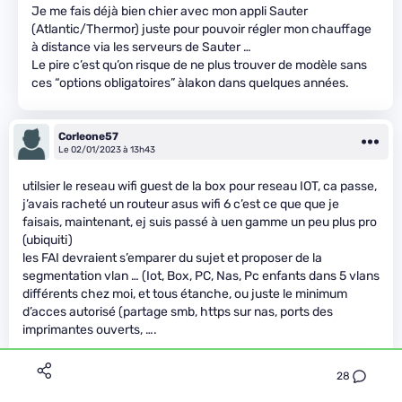
Je me fais déjà bien chier avec mon appli Sauter
(Atlantic/Thermor) juste pour pouvoir régler mon chauffage
à distance via les serveurs de Sauter …
Le pire c’est qu’on risque de ne plus trouver de modèle sans
ces “options obligatoires” àlakon dans quelques années.
Corleone57
Le 02/01/2023 à 13h43
utilsier le reseau wifi guest de la box pour reseau IOT, ca passe,
j’avais racheté un routeur asus wifi 6 c’est ce que que je
faisais, maintenant, ej suis passé à uen gamme un peu plus pro
(ubiquiti)
les FAI devraient s’emparer du sujet et proposer de la
segmentation vlan … (Iot, Box, PC, Nas, Pc enfants dans 5 vlans
différents chez moi, et tous étanche, ou juste le minimum
d’acces autorisé (partage smb, https sur nas, ports des
imprimantes ouverts, ….
28
Wosgien
Premium
Le 02/01/2023 à 21h45