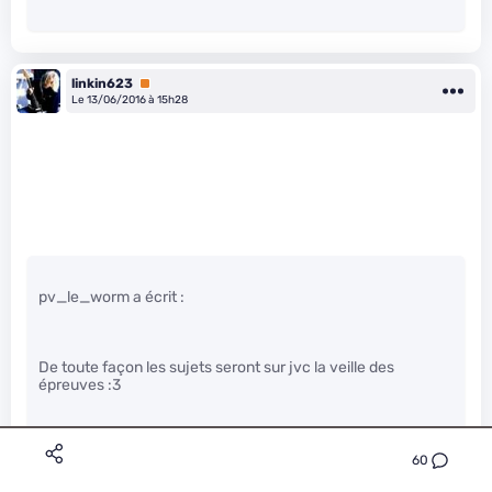
linkin623
Premium
Le 13/06/2016 à 15h28
pv_le_worm a écrit :
De toute façon les sujets seront sur jvc la veille des
épreuves :3
Plus sérieusement quand les gens arrêteront de se prendre
60
la tête avec cet examen qui ne sert plus à grand chose ?