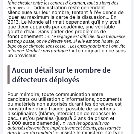
faire circuler entre les centres d’examen, tout au long des
épreuves.
» L’administration reste cependant
silencieuse sur leur nombre, tentant à l'évidence de
jouer au maximum la carte de la dissuasion... En
2013,
Le Monde
affirmait cependant qu’il n’y avait
que deux appareils par académie, une véritable
goutte d’eau. Sans parler des problèmes de
fonctionnement : «
Le réglage est difficile. Si la fréquence
est trop basse, on ne détecte rien. Si elle est trop haute, ça
bipe ou ça clignote sans cesse... Les enseignants me l'ont vite
retourné. Verdict : pas pratique !
» témoignait en ce sens
un proviseur.
Aucun détail sur le nombre de
détecteurs déployés
Pour mémoire, toute communication entre
candidats ou utilisation d’informations, documents
ou matériels non autorisés durant les épreuves est
constitutive d’une fraude, passible de sanctions
disciplinaires (blâme, interdiction de repasser le
bac...) et/ou pénales (jusqu’à 3 ans de prison et
9 000 euros d’amende). «
Tous les appareils non
autorisés doivent être impérativement éteints, puis rangés
dans le sac du candidat
», insiste le ministère. Ce type