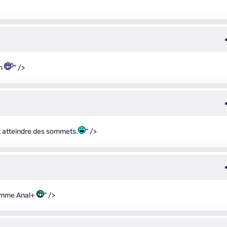
on
" />
t atteindre des sommets.
" />
comme Anal+
" />