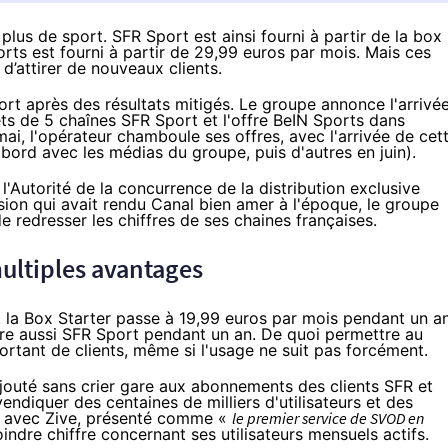
plus de sport. SFR Sport est ainsi fourni à partir de la box
rts est fourni à partir de 29,99 euros par mois. Mais ces
d’attirer de nouveaux clients.
ort après des résultats mitigés. Le groupe
annonce l'arrivé
ets de 5 chaînes
SFR
Sport et l'offre BeIN Sports dans
mai, l'opérateur
chamboule ses offres
, avec l'arrivée de cet
bord avec les médias du groupe,
puis d'autres en juin
).
 l'Autorité de la concurrence de la distribution exclusive
sion qui avait rendu Canal bien amer à l'époque, le groupe
e redresser les chiffres de ses chaines françaises.
ultiples avantages
, la Box Starter passe à 19,99 euros par mois pendant un an
gre aussi
SFR
Sport pendant un an. De quoi permettre au
tant de clients, même si l'usage ne suit pas forcément.
ajouté sans crier gare aux abonnements des clients
SFR
et
vendiquer
des centaines de milliers d'utilisateurs et des
me avec Zive, présenté comme «
le premier service de SVOD en
ndre chiffre concernant ses utilisateurs mensuels actifs.