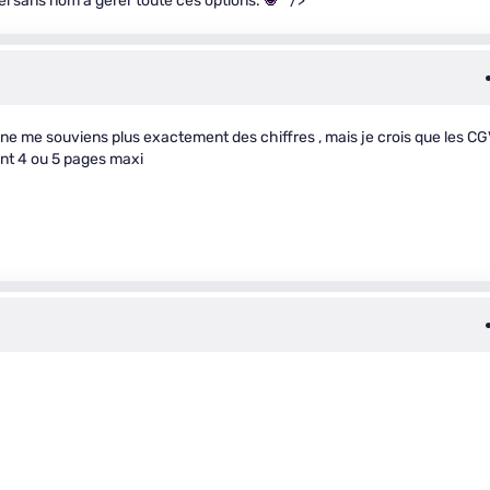
el sans nom à gérer toute ces options.
" />
je ne me souviens plus exactement des chiffres , mais je crois que les C
ient 4 ou 5 pages maxi