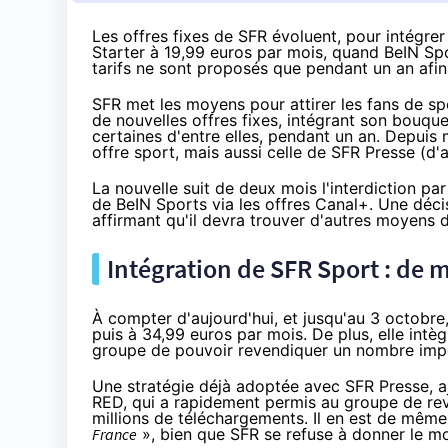
Les offres fixes de SFR évoluent, pour intégrer 
Starter à 19,99 euros par mois, quand BeIN Spo
tarifs ne sont proposés que pendant un an afin 
SFR
met les moyens pour attirer les fans de sp
de nouvelles offres fixes, intégrant son bouqu
certaines d'entre elles, pendant un an. Depuis 
offre sport, mais aussi celle de
SFR Presse
(d'a
La nouvelle
suit de deux mois
l'interdiction par
de BeIN Sports via les offres Canal+. Une déci
affirmant qu'il devra trouver d'autres moyens d
Intégration de
SFR
Sport : de m
À compter d'aujourd'hui, et jusqu'au 3 octobre
puis à 34,99 euros par mois. De plus, elle intè
groupe de pouvoir revendiquer un nombre impor
Une stratégie déjà adoptée avec
SFR Presse
, 
RED
, qui a rapidement permis au groupe
de re
millions de téléchargements. Il en est de mê
France
», bien que
SFR
se refuse à donner le moi