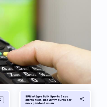
SFR intègre BeIN Sports à ses
offres fixes, dès 29,99 euros par
mois pendant un an