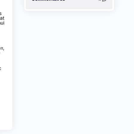
s
at
ui
t
en
,
e
c