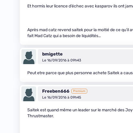
Et hormis leur licence d’échec avec kasparov ils ont jam
Après mad catz revend saitek pour la moitié de ce qu’il av
fait Mad Catz qui a besoin de liquidités…
bmigette
Le 16/09/2016 à 09h43
Peut etre parce que plus personne achete Saitek a cause 
Freeben666
Premium
Le 16/09/2016 à 09h45
Saitek est quand même un leader sur le marché des Joys
Thrustmaster.