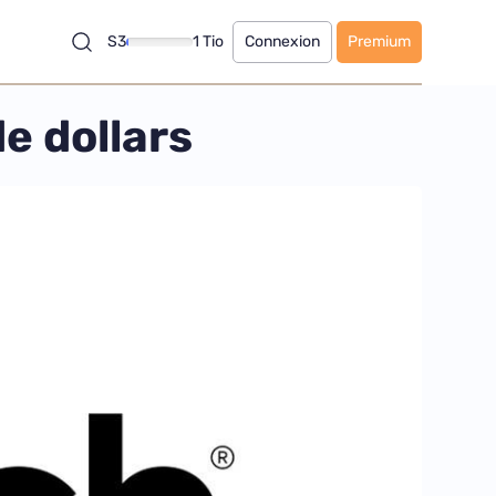
S3
1 Tio
Connexion
Premium
e dollars