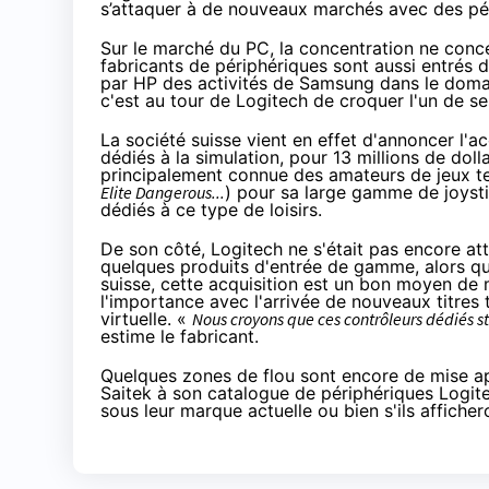
s’attaquer à de nouveaux marchés avec des péri
Sur le marché du PC, la concentration ne con
fabricants de périphériques sont aussi entrés 
par HP des activités de Samsung dans le domain
c'est au tour de Logitech de croquer l'un de s
La société suisse vient en effet d'annoncer
l'a
dédiés à la simulation, pour 13 millions de do
principalement connue des amateurs de jeux t
Elite Dangerous...
) pour sa large gamme de joysti
dédiés à ce type de loisirs.
De son côté, Logitech ne s'était pas encore at
quelques produits d'entrée de gamme, alors qu
suisse, cette acquisition est un bon moyen de 
l'importance avec l'arrivée de nouveaux titres t
virtuelle. «
Nous croyons que ces contrôleurs dédiés s
estime le fabricant.
Quelques zones de flou sont encore de mise apr
Saitek à son catalogue de périphériques Logite
sous leur marque actuelle ou bien s'ils afficher