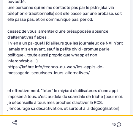
boycotté.
une personne qui ne me contacte pas par le pstn (aka via
téléphonie traditionnelle) soit elle passe par une arobase, soit
elle passe pas, et on communique pas, period.
cessez de vous lamenter d'une présupposée absence
d'alternatives fiables :
il y en a un pa-quet ! (d'ailleurs que les journaleux de NXI n'ont
jamais mis en avant, sauf la petite olvid -promue par le
politique-, toute aussi proprio que whapp et non
interopérable...)
https://lafibre.info/techno-du-web/les-applis-de-
messagerie-securisees-leurs-alternatives/
et effectivement, "feter" le miyiard d'utilisateurs d'une appli
imposée à tous, c'est au dela du scandale de triche (pour moi,
je déconseille à tous mes proches d'activer le RCS,
j'encourage sa désactivation, et surtout à la dégooglisation)
45
Ferd
Équipe
Le 31/12/2023 à 08h59