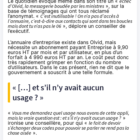
Le quotidien évoque même dans son titre un «
échec
d’Olvid, la messagerie boudée par les ministres
», sur la
base de témoignages qui ont tous réclamé
l’anonymat. «
C’est inutilisable ! On n’a pas d’accès à
l’annuaire, c’est-à-dire aux contacts qui sont dans tes boucles
mais dont tu n’as pas le 06
», déplore un conseiller de
l’exécutif.
L’
annuaire d’entreprise existe
dans Olvid, mais
nécessite un abonnement payant Entreprise à 9,90
euros HT par mois et par utilisateur, en plus d’un
forfait à 4 990 euros HT par an. Le coût peut donc
très rapidement grimper en fonction du nombre
d’utilisateurs. Dans le cas présent, rien ne dit que le
gouvernement a souscrit à une telle formule.
« […] et s’il n’y avait aucun
usage ? »
«
Vous me demandez quel usage nous avons de cette appli,
mais la vraie question est : et s’il n’y avait aucun usage ?
»
ironise une conseillère, pour qui «
le fait de devoir
s’échanger deux codes pour pouvoir se parler ne rend pas la
chose aisée
».