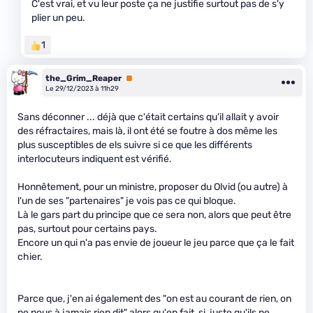
C'est vrai, et vu leur poste ça ne justifie surtout pas de s'y
plier un peu.
1
the_Grim_Reaper
Premium
Le 29/12/2023 à 11h29
Sans déconner ... déjà que c'était certains qu'il allait y avoir
des réfractaires, mais là, il ont été se foutre à dos même les
plus susceptibles de els suivre si ce que les différents
interlocuteurs indiquent est vérifié.
Honnêtement, pour un ministre, proposer du Olvid (ou autre) à
l'un de ses "partenaires" je vois pas ce qui bloque.
Là le gars part du principe que ce sera non, alors que peut être
pas, surtout pour certains pays.
Encore un qui n'a pas envie de joueur le jeu parce que ça le fait
chier.
Parce que, j'en ai également des "on est au courant de rien, on
ne nous à jamais rien dit" alors qu'en fait, si, juste qu'ils ne