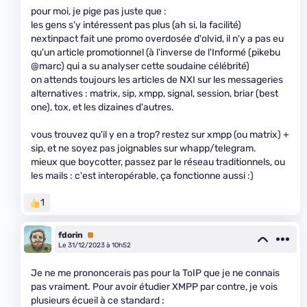
pour moi, je pige pas juste que :
les gens s'y intéressent pas plus (ah si, la facilité)
nextinpact fait une promo overdosée d'olvid, il n'y a pas eu
qu'un article promotionnel (à l'inverse de l'Informé (pikebu
@marc) qui a su analyser cette soudaine célébrité)
on attends toujours les articles de NXI sur les messageries
alternatives : matrix, sip, xmpp, signal, session, briar (best
one), tox, et les dizaines d'autres.
vous trouvez qu'il y en a trop? restez sur xmpp (ou matrix) +
sip, et ne soyez pas joignables sur whapp/telegram.
mieux que boycotter, passez par le réseau traditionnels, ou
les mails : c'est interopérable, ça fonctionne aussi :)
1
fdorin
Premium
Le 31/12/2023 à 10h52
Je ne me prononcerais pas pour la ToIP que je ne connais
pas vraiment. Pour avoir étudier XMPP par contre, je vois
plusieurs écueil à ce standard :