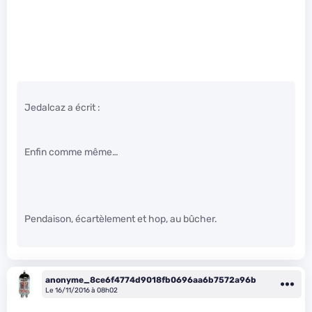
Jedalcaz a écrit :
Enfin comme même…
Pendaison, écartèlement et hop, au bûcher.
anonyme_8ce6f4774d9018fb0696aa6b7572a96b
Le 16/11/2016 à 08h02