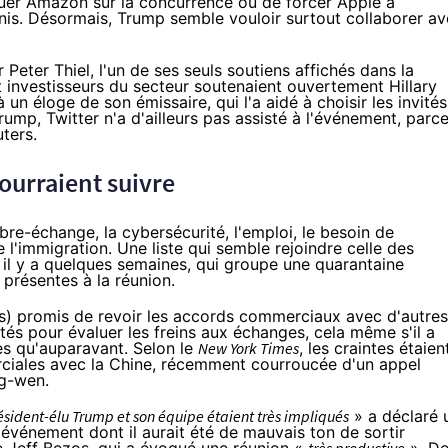
quer
Amazon
sur la concurrence ou de forcer Apple à
nis. Désormais, Trump semble vouloir surtout collaborer a
 Peter Thiel, l'un de ses seuls soutiens affichés dans la
et investisseurs du secteur soutenaient ouvertement Hillary
 à un éloge de son émissaire, qui l'a aidé à choisir les invités
ump, Twitter n'a d'ailleurs pas assisté à l'événement, parc
uters
.
ourraient suivre
 libre-échange, la cybersécurité, l'emploi, le besoin de
 l'immigration. Une liste qui semble rejoindre celle des
il y a quelques semaines, qui groupe une quarantaine
 présentes à la réunion.
is) promis de revoir les accords commerciaux avec d'autres
tés pour évaluer les freins aux échanges, cela même s'il a
ées qu'auparavant. Selon le
New York Times
, les craintes étaien
ciales avec la Chine, récemment courroucée d'un appel
ng-wen.
résident-élu Trump et son équipe étaient très impliqués
» a déclaré 
événement dont il aurait été de mauvais ton de sortir