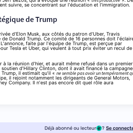
 Jeff Bezos, qui a évoqué une réunion «
très productive
». D
ent suivre, se concentrant sur l'éducation et l'immigration.
atégique de Trump
rrivée d'Elon Musk, aux côtés du patron d'Uber, Travis
ue de Donald Trump. Ce comité de 16 personnes doit l'éclair
 L'annonce, faite par l'équipe de Trump, est perçue
par
Tesla et Uber, qui veulent à tout prix éviter un recul de 
r à la réunion d'hier, et aurait même refusé dans un premier
outien d'Hillary Clinton, dont il avait financé la campagne
de Trump,
il estimait
qu'il «
ne semble pas avoir un tempérament q
ipe, il rejoint notamment les dirigeants de General Motors,
ey Company. Il n'est pas encore dit quel rôle aura
Déjà abonné ou lecteur
?
Se connect