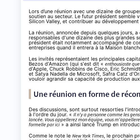
Lors d’une réunion avec une dizaine de groupe
soutien au secteur. Le futur président semble v
Silicon Valley, et contribuer au développement
La réunion,
annoncée depuis quelques jours
, a
responsables d'une dizaine des plus grandes s
président était notamment accompagné de conse
entreprises quand il entrera à la Maison blanch
Les invités représentaient les principales capit
Bezos d'
Amazon
(qui s'est dit «
enthousiaste que 
d'Apple, Chuck Robbins de Cisco, Eric Schmidt
et Satya Nadella de Microsoft, Safra Catz d'Or
vouloir agrandir sa capacité de production aux
Une réunion en forme de récon
Des discussions, sont surtout ressorties l'intro
à l'ordre du jour. «
Il n'y a personne comme les gens 
lancée. Vous appellerez mon équipe, vous m'appellerez
formelle par ici
» a ainsi lancé Trump en introduc
Comme le note le
New York Times
, le prochain p