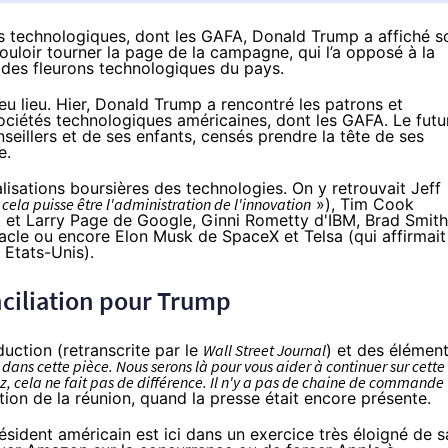
s technologiques, dont les GAFA, Donald Trump a affiché s
ouloir tourner la page de la campagne, qui l’a opposé à la
 des fleurons technologiques du pays.
 eu lieu. Hier, Donald Trump a rencontré les patrons et
ociétés technologiques américaines, dont les GAFA. Le futu
illers et de ses enfants, censés prendre la tête de ses
e.
alisations boursières des technologies. On y retrouvait Jeff
cela puisse être l'administration de l'innovation
»), Tim Cook
 et Larry Page de Google, Ginni Rometty d'IBM, Brad Smith
acle ou encore Elon Musk de SpaceX et Telsa (qui affirmait
 Etats-Unis).
ciliation pour Trump
duction (retranscrite par
le
Wall Street Journal
) et des élémen
dans cette pièce. Nous serons là pour vous aider à continuer sur cette
, cela ne fait pas de différence. Il n'y a pas de chaine de commande
tion de la réunion, quand la presse était encore présente.
résident américain est ici dans un exercice très éloigné de s