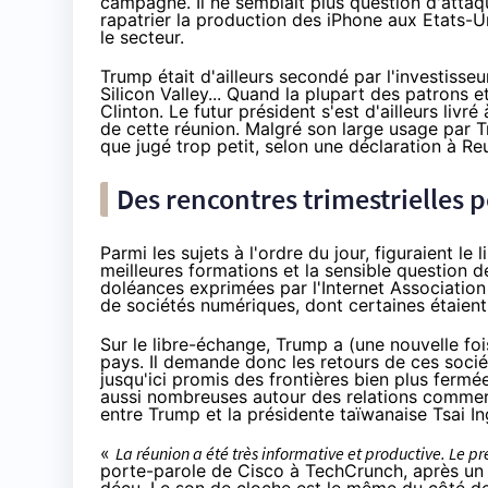
campagne. Il ne semblait plus question d'atta
rapatrier la production des iPhone aux Etats-U
le secteur.
Trump était d'ailleurs secondé par l'investisseur
Silicon Valley... Quand la plupart des patrons 
Clinton. Le futur président s'est d'ailleurs livré
de cette réunion. Malgré son large usage par Tr
que jugé trop petit, selon une déclaration
à Re
Des rencontres trimestrielles p
Parmi les sujets à l'ordre du jour, figuraient le
meilleures formations et la sensible question de
doléances exprimées
par l'Internet Association
de sociétés numériques, dont certaines étaient
Sur le libre-échange, Trump a (une nouvelle fo
pays. Il demande donc les retours de ces socié
jusqu'ici promis des frontières bien plus ferm
aussi nombreuses autour des relations commer
entre Trump et la présidente taïwanaise Tsai I
«
La réunion a été très informative et productive. Le p
porte-parole de Cisco à TechCrunch, après un 