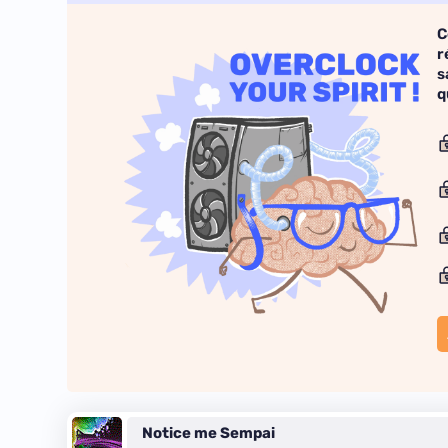
C
r
s
q
Notice me Sempai