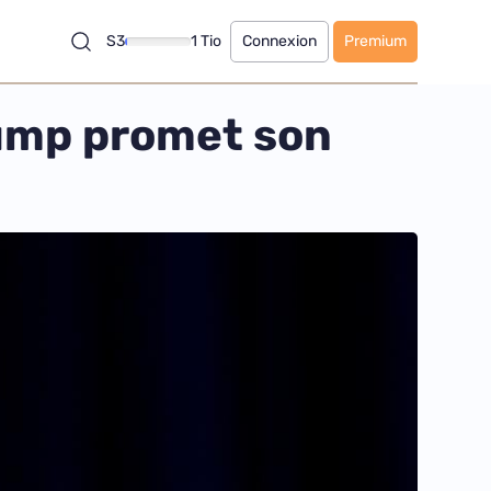
S3
1 Tio
Connexion
Premium
rump promet son