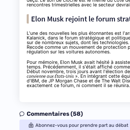
déçu. Le son de cloche est le même du côté de
rencontres trimestrielles avec le secteur devrai
Elon Musk rejoint le forum str
L'une des nouvelles les plus étonnantes est l'a
Kalanick, dans le forum stratégique et politiq
sur de nombreux sujets, dont les technologies.
Recode
comme un mouvement de protection pour 
régulation sur les voitures autonomes.
Pour mémoire, Elon Musk avait hésité à assiste
temps. Précédemment, il s'était affiché comme s
Début novembre, trois jours avant l'élection 
convienne aux États-Unis
». En intégrant cette équ
d'IBM, de JP Morgan Chase et de The Walt Disn
exactement ce forum, ni comment il se réunira.
Commentaires (58)
Abonnez-vous pour prendre part au débat