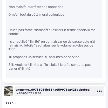
Non mais faut arrêter ces conneries
On s’en fout du côté moral ou logique
On n’a pas forcé Microsoft à utiliser un terme spécial il me
semble
Ils ont utilisé “illimité” en connaissance de cause et je n’ai
jamais vu l’étoile “sauf abus sur le volume au-dessus de
1To”
Tu proposes un service, tu assumes ce service
S’ils voulaient limiter à 1To il fallait le préciser et ne pas
parler d’illimité
anonyme_69736061fe834a059975aa425bebeb6d
Le 02/03/2017 à 11h35
Oui oui.