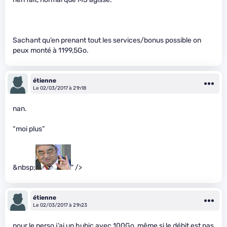
Sachant qu’en prenant tout les services/bonus possible on
peux monté à 1199,5Go.
étienne
Le 02/03/2017 à 21h18
nan.
“moi plus”
&nbsp;
" />
étienne
Le 02/03/2017 à 21h23
pour le perso j’ai un hubic avec 100Go, même si le débit est pas