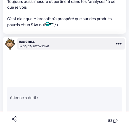
Toujours aussi mesuré et pertinent dans tes “analyses” à ce
que je vois
C’est clair que Microsoft n’a prospéré que sur des produits
pourris et un SAV nul
" />
Bou2004
Le 03/03/2017 à 13h41
étienne a écrit :
pour le perso j’ai un hubic avec 100Go, même si le débit est
pas topissime
83