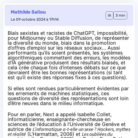
Mathilde Saliou
IA
3 min
Le 09 octobre 2024 à 17h14
Biais
sexistes et racistes
de ChatGPT, impossibilité,
pour
Midjourney
ou
Stable Diffusion
, de représenter
la diversité du monde, biais dans la
promotion
d’offres d’emploi
sur les réseaux sociaux… Aussi
performants qu’ils soient présentés, les systèmes
algorithmiques commettent des erreurs, les modèles
d’IA générative produisent des résultats biaisés, et
cela crée chaque fois d’intenses
débats
sur ce que
devraient être les bonnes représentations (si tant
est qu’il existe des réponses fixes à ces questions).
Si elles sont rendues particulièrement évidentes par
les errements de machines statistiques, ces
questions de diversité des représentations sont loin
d’être neuves dans le milieu informatique.
Pour en parler, Next a appelé
Isabelle Collet
,
informaticienne, enseignante-chercheuse en
sciences de l’éducation à l’Université de Genève et
autrice de
L’informatique a-t-elle un sexe ? Hackers, mythes
et réalité
(
L’Harmattan
, 2006) et
Les oubliées du