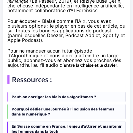
numérique
(
Le Passeur
, 2019), et
Raziye Buse Çetin
,
chercheuse indépendante en intelligence artificielle,
notamment collaboratrice d’
AI Forensics
.
Pour écouter « Biaisé comme l’IA », vous avez
plusieurs options : le player en bas de cet article, ou
sur toutes les bonnes applications de podcast
(parmi lesquelles
Deezer
,
Podcast Addict
,
Spotify
et
Apple Podcast
).
Pour ne manquer aucun futur épisode
d’Algorithmique et nous aider à atteindre un large
public, abonnez-vous et abonnez vos proches dès
aujourd’hui au fil audio d’
Entre la Chaise et le clavier
.
Ressources :
Peut-on corriger les biais des algorithmes ?
Pourquoi dédier une journée à l’inclusion des femmes
dans le numérique ?
En Suisse comme en France, l’enjeu d’attirer et maintenir
les femmes dans la tech