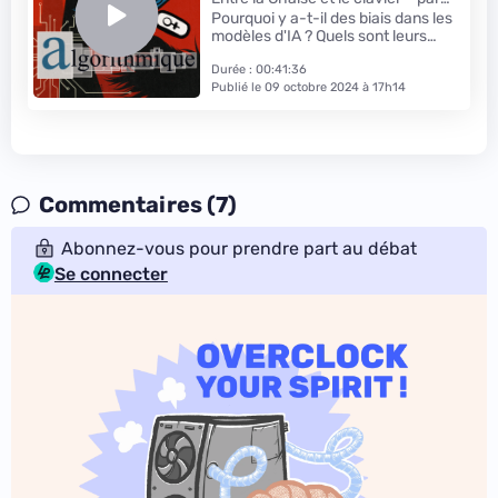
Next.ink
Pourquoi y a-t-il des biais dans les
modèles d'IA ? Quels sont leurs
effets ? Pour en parler, Next reçoit
l'informaticienne et spécialiste
Durée : 00:41:36
des sciences de l'éducation
Publié le 09 octobre 2024 à 17h14
Isabelle Collet et la chercheuse en
intelligence artificielle Raziye
Buse Çetin.
Commentaires (7)
Abonnez-vous pour prendre part au débat
Se connecter