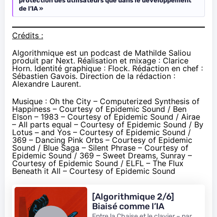
protection des utilisateurs que dans le développement
de l’IA »
Crédits :
Algorithmique est un podcast de Mathilde Saliou
produit par Next. Réalisation et mixage : Clarice
Horn. Identité graphique : Flock. Rédaction en chef :
Sébastien Gavois. Direction de la rédaction :
Alexandre Laurent.
Musique : Oh the City – Computerized Synthesis of
Happiness – Courtesy of Epidemic Sound / Ben
Elson – 1983 – Courtesy of Epidemic Sound / Airae
– All parts equal – Courtesy of Epidemic Sound / By
Lotus – and Yos – Courtesy of Epidemic Sound /
369 – Dancing Pink Orbs – Courtesy of Epidemic
Sound / Blue Saga – Silent Phrase – Courtesy of
Epidemic Sound / 369 – Sweet Dreams, Sunray –
Courtesy of Epidemic Sound / ELFL – The Flux
Beneath it All – Courtesy of Epidemic Sound
[Algorithmique 2/6]
Biaisé comme l’IA
Entre la Chaise et le clavier – par