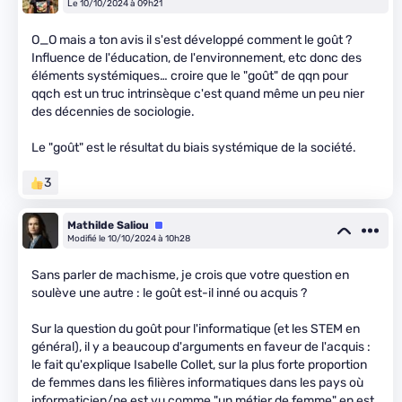
Le 10/10/2024 à 09h21
O_O mais a ton avis il s'est développé comment le goût ?
Influence de l'éducation, de l'environnement, etc donc des
éléments systémiques… croire que le "goût" de qqn pour
qqch est un truc intrinsèque c'est quand même un peu nier
des décennies de sociologie.
Le "goût" est le résultat du biais systémique de la société.
3
Mathilde Saliou
Équipe
Modifié le 10/10/2024 à 10h28
Sans parler de machisme, je crois que votre question en
soulève une autre : le goût est-il inné ou acquis ?
Sur la question du goût pour l'informatique (et les STEM en
général), il y a beaucoup d'arguments en faveur de l'acquis :
le fait qu'explique Isabelle Collet, sur la plus forte proportion
de femmes dans les filières informatiques dans les pays où
informaticien/ne est vu comme "un métier de femme" en est