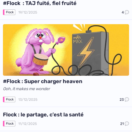
#Flock : TAJ fuité, fiel fruité
19/12/2025
4
Flock
#Flock : Super charger heaven
Ooh, it makes me wonder
13/12/2025
23
Flock
Flock : le partage, c’est la santé
11/12/2025
21
Flock