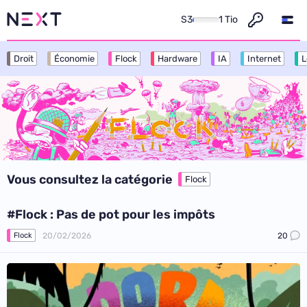
S3
1 Tio
Droit
Économie
Flock
Hardware
IA
Internet
L
Vous consultez la catégorie
Flock
#Flock : Pas de pot pour les impôts
20/02/2026
20
Flock