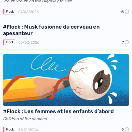
Vroum vroum on the Highway to Hell
07/02/2026
15
Flock
#Flock : Musk fusionne du cerveau en
apesanteur
06/02/2026
7
Flock
#Flock : Les femmes et les enfants d’abord
Children of the damned
31/01/2026
9
Flock