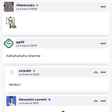
Vilainkrauko
Premium
Le 4 mars à 11h58
gg40
Le 4 mars à 12h19
hahahahaha énorme
serpolet
Premium
Le 4 mars à 12h21
Ventru !
Alexandre Laurent
Équipe
Le 4 mars à 13h11