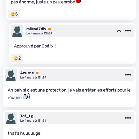
pas énorme, juste un peu enrobé
5
miles67div
Premium
Le 4 mars à 13h51
Approuvé par Obélix !
2
Azurne
Premium
Le 4 mars à 13h24
Ah bah si c'est une protection, je vais arrêter les efforts pour le
réduire
Tof_Lg
Le 4 mars à 13h51
that's huuuuuge!