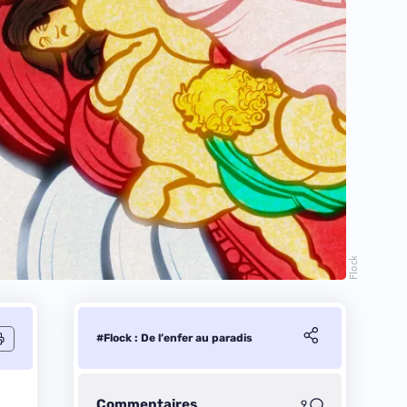
Flock
#Flock : De l’enfer au paradis
Commentaires
9