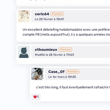
ceric64
Premium
Le 28 février à 15h47
Un excellent débriefing hebdomadaire avec une préférenc
compte FB (meta aujourd'hui), il y a quelques années m
cthoumieux
Premium
Modifié le 28 février à 17h23
Case_Of
Premium
Le 1er mars à 15h30
c'est très long, il faut éventuellement rafraichir
1