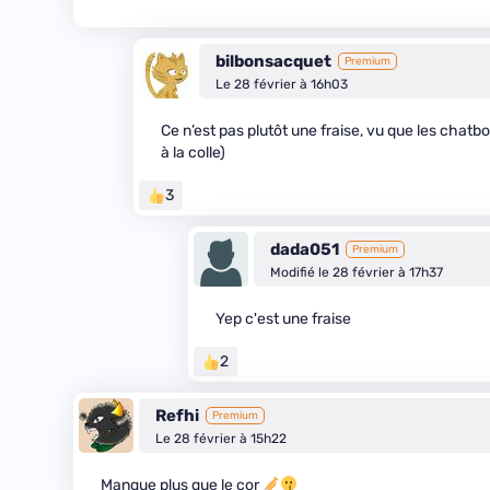
bilbonsacquet
Premium
Le 28 février à 16h03
Ce n’est pas plutôt une fraise, vu que les chatbo
à la colle)
3
dada051
Premium
Modifié le 28 février à 17h37
Yep c'est une fraise
2
Refhi
Premium
Le 28 février à 15h22
Manque plus que le cor