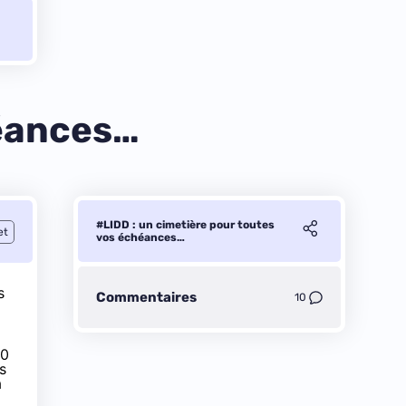
héances…
#LIDD : un cimetière pour toutes
et
vos échéances…
s
Commentaires
10
90
s
à