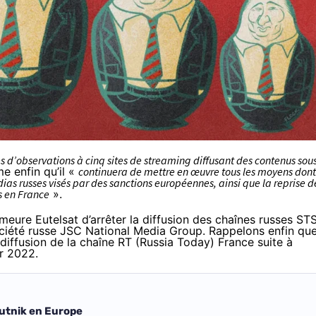
s d’observations à cinq sites de streaming diffusant des contenus sou
rme enfin qu’il «
continuera de mettre en œuvre tous les moyens dont 
dias russes visés par des sanctions européennes, ainsi que la reprise d
s en France
».
meure Eutelsat
d’arrêter la diffusion des chaînes russes ST
ociété russe JSC National Media Group. Rappelons enfin que
a diffusion de la chaîne RT (Russia Today) France suite à
er 2022.
putnik en Europe