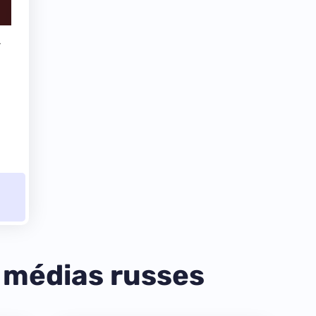
r
e médias russes