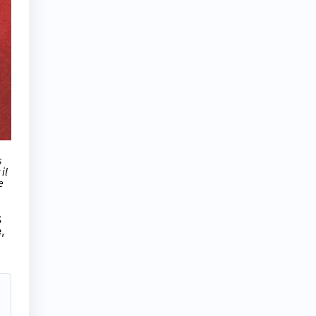
s
il
e
S
,