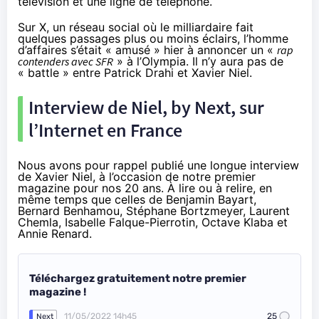
télévision et une ligne de téléphone.
Sur X, un réseau social où le milliardaire fait
quelques passages plus ou moins éclairs, l’homme
d’affaires s’était « amusé »
hier à annoncer
un «
rap
contenders avec SFR
» à l’Olympia. Il n’y aura pas de
« battle » entre Patrick Drahi et Xavier Niel.
Interview de Niel, by Next, sur
l’Internet en France
Nous avons pour rappel publié une longue interview
de Xavier Niel, à l’occasion de notre premier
magazine pour nos 20 ans. À lire ou à relire, en
même temps que celles de Benjamin Bayart,
Bernard Benhamou, Stéphane Bortzmeyer, Laurent
Chemla, Isabelle Falque-Pierrotin, Octave Klaba et
Annie Renard.
Téléchargez gratuitement notre premier
magazine !
11/05/2022 14h45
25
Next