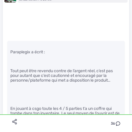
Paraplegix a écrit :
Tout peut être revendu contre de l’argent réel, c’est pas
pour autant que c’est cautionné et encouragé par la
personne/plateforme qui met a disposition le produit…
En jouant à csgo toute les 4 / 5 parties t’a un coffre qui
tombe dans ton inventaire. Le seul moyen de l’ouvrir est de
payer et le seul moyen pour le revendre est de payer aussi.
Cite moi une autre compagnie avec de telle pratique ?
36