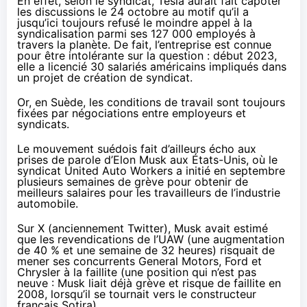
En effet, selon le syndicat, Tesla aurait fait capoter
les discussions le 24 octobre au motif qu’il a
jusqu’ici toujours refusé le moindre appel à la
syndicalisation parmi ses 127 000 employés à
travers la planète. De fait, l’entreprise est connue
pour être intolérante sur la question : début 2023,
elle a licencié 30 salariés américains
impliqués
dans
un projet de création de syndicat.
Or, en Suède, les conditions de travail sont toujours
fixées par négociations entre employeurs et
syndicats.
Le mouvement suédois fait d’ailleurs écho aux
prises de parole d’Elon Musk aux États-Unis, où le
syndicat United Auto Workers a initié en septembre
plusieurs semaines de grève pour obtenir de
meilleurs salaires pour les travailleurs de l’industrie
automobile.
Sur X (anciennement Twitter), Musk avait estimé
que les revendications de l’UAW (une augmentation
de 40 % et une semaine de 32 heures) risquait de
mener ses concurrents General Motors, Ford et
Chrysler à la faillite (une position qui n’est pas
neuve : Musk
liait déjà
grève et risque de faillite en
2008, lorsqu’il se tournait vers le constructeur
français Sotira).