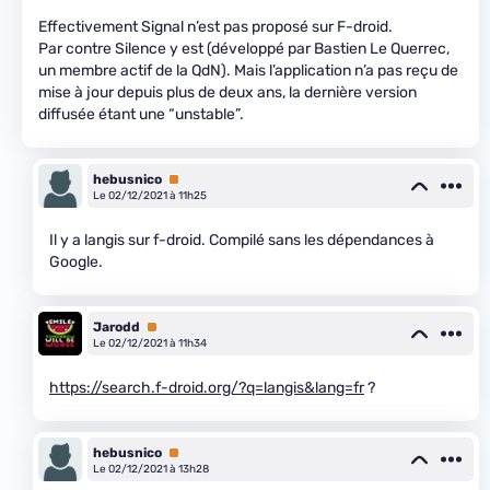
Effectivement Signal n’est pas proposé sur F-droid.
Par contre Silence y est (développé par Bastien Le Querrec,
un membre actif de la QdN). Mais l’application n’a pas reçu de
mise à jour depuis plus de deux ans, la dernière version
diffusée étant une “unstable”.
hebusnico
Premium
Le 02/12/2021 à 11h25
Il y a langis sur f-droid. Compilé sans les dépendances à
Google.
Jarodd
Premium
Le 02/12/2021 à 11h34
https://search.f-droid.org/?q=langis&lang=fr
?
hebusnico
Premium
Le 02/12/2021 à 13h28