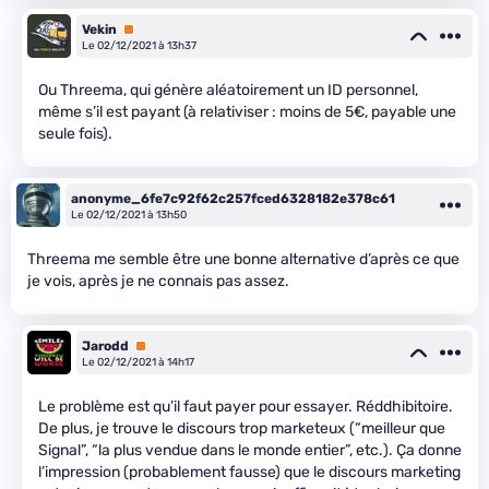
Vekin
Premium
Le 02/12/2021 à 13h37
Ou Threema, qui génère aléatoirement un ID personnel,
même s’il est payant (à relativiser : moins de 5€, payable une
seule fois).
anonyme_6fe7c92f62c257fced6328182e378c61
Le 02/12/2021 à 13h50
Threema me semble être une bonne alternative d’après ce que
je vois, après je ne connais pas assez.
Jarodd
Premium
Le 02/12/2021 à 14h17
Le problème est qu’il faut payer pour essayer. Réddhibitoire.
De plus, je trouve le discours trop marketeux (“meilleur que
Signal”, “la plus vendue dans le monde entier”, etc.). Ça donne
l’impression (probablement fausse) que le discours marketing