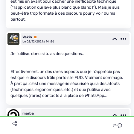
est mis en avant pour cacher une inefficacité technique
(“l’application qui lave plus blanc que blanc !”). Mais je suis
peut-être trop formaté à ces discours pour y voir du mal
partout.
Vekin
Premium
Le 02/12/2021 à 14h36
Je l’utilise, donc si tu as des questions…
Effectivement, un des rares aspects que je n’apprécie pas
est que le discours frôle parfois le FUD. Vraiment dommage.
À part ça, c’est une messagerie sécurisée qui a des atouts
(techniques, ergonomiques, etc.) et que j’utilise avec
quelques (rares) contacts à la place de WhatsApp…
marba
Le 02/12/2021 à 14h55
74
Threema me semble un projet très jeune. La structure du