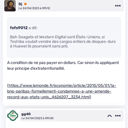
Dj
Premium
Le 24/04/2023 à 09h12
fofo9012
a dit:
Bah Seagate et Western Digital sont États-Uniens, si
Toshiba voulait vendre des cargos entiers de disques-durs
à Huawei ils pourraient sans prb.
A condition de ne pas payer en dollars. Car sinon ils appliquent
leur principe d’extraterritorialité.
(
https://www.lemonde.fr/economie/article/2015/05/01/la-
bnp-paribas-formellement-condamnee-a-une-amende-
record-aux-etats-unis_4626207_3234.html
)
gg40
Le 24/04/2023 à 09h30