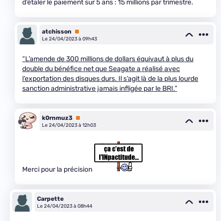
d’étaler le paiement sur 5 ans : 15 millions par trimestre.
atchisson
Premium
Le 24/04/2023 à 09h43
“L’amende de 300 millions de dollars équivaut à plus du
double du bénéfice net que Seagate a réalisé avec
l’exportation des disques durs. Il s’agit là de la plus lourde
sanction administrative jamais infligée par le BRI.”
k0rnmuz3
Premium
Le 24/04/2023 à 12h03
Merci pour la précision
Carpette
Le 24/04/2023 à 08h44