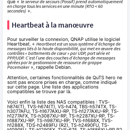
que «
le serveur de secours (Passif) prend automatiquement
en charge tous les services en une minute (RTO < 60
secondes)
».
Heartbeat à la manœuvre
Pour surveiller la connexion, QNAP utilise le
logiciel
Heartbeat
. «
Heartbeat est un sous-système d’échange de
messages liés à la haute disponibilité, qui met en œuvre des
contrôles « battements de cœur » par UDP, port série et
PPP/UDP. C’est l’une des couches d’échange de messages
gérées par le gestionnaire de ressource de grappe
Pacemaker
»,
rappelle Debian
.
Attention, certaines fonctionnalités de QuTS hero ne
sont pas encore prises en charge, comme
indiqué
sur cette page
. Une liste des applications
compatibles
se trouve par là
.
Voici enfin la liste des NAS compatibles : TVS-
h874(T), TVS-h674(T), VS-h474, TBS-h574TX, TS-
h3077AFU, TS-h1677AXU-RP, TS-h1277AXU-RP, TS-
h1277AFX, TS-h3087XU-RP, TS-h2287XU-RP, TS-
h1887XU-RP, TS-h987XU-RP, TVS-h1688X, TVS-
h1288X, TDS-h2489FU (R2), TS-h2490FU, TS-
h1090FU, TS-h1290FX, TVS-675, TS-h1886XU-RP R2