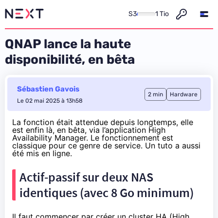
S3
1 Tio
QNAP lance la haute
disponibilité, en bêta
Sébastien Gavois
2 min
Hardware
Le 02 mai 2025 à 13h58
La fonction était attendue depuis longtemps, elle
est enfin là
, en bêta, via l’application High
Availability Manager. Le fonctionnement est
classique pour ce genre de service. Un
tuto a aussi
été mis en ligne
.
Actif-passif sur deux NAS
identiques (avec 8 Go minimum)
Il faut commencer par créer un cluster HA (High