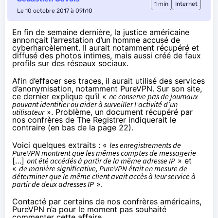
1 min
Internet
Le 10 octobre 2017 à 09h10
En fin de semaine dernière
, la justice américaine
annonçait l’arrestation d’un homme accusé de
cyberharcèlement. Il aurait notamment récupéré et
diffusé des photos intimes, mais aussi créé de faux
profils sur des réseaux sociaux.
Afin d’effacer ses traces, il aurait utilisé des services
d’anonymisation, notamment PureVPN. Sur son site,
ce dernier explique qu’il «
ne conserve pas de journaux
pouvant identifier ou aider à surveiller l’activité d’un
utilisateur
». Problème,
un document
récupéré par
nos confrères de The Registrer
indiquerait le
contraire (en bas de la page 22).
Voici quelques extraits : «
les enregistrements de
PureVPN montrent que les mêmes comptes de messagerie
[…]
ont été accédés à partir de la même adresse IP
» et
«
de manière significative, PureVPN était en mesure de
déterminer que le même client avait accès à leur service à
partir de deux adresses IP
».
Contacté par certains de nos confrères américains,
PureVPN n’a pour le moment pas souhaité
commenter cette affaire.