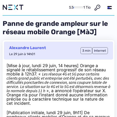
S3
1 Tio
Panne de grande ampleur sur le
réseau mobile Orange [MàJ]
Alexandre Laurent
3 min
Internet
Le 29 juin à 14h01
[Mise à jour, lundi 29 juin, 14 heures] Orange a
signalé le rétablissement progressif de son réseau
mobile à 12h37. «
Les réseaux 4G et 5G pour certains
clients grand public et entreprise ont été perturbés, avec des
difficultés ponctuelles de connexion, sans coupure totale de
service. La situation sur la 4G et la 5G est désormais revenue à
la normale depuis 11 h
», a
annoncé
l’opérateur sur X.
Orange n’a pour l’instant donné aucune information
précise ou à caractère technique sur la nature de
cet incident.
[Publication initiale, lundi 29 juin, 9h11] De
nombreux clients mobiles d’Orange et de sa marque