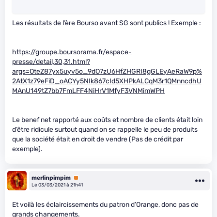
Les résultats de l’ère Bourso avant SG sont publics ! Exemple :
https://groupe.boursorama.fr/espace-
presse/detail,30,31.html?
args=OteZ87yx5uyv5o_9dO7zU6HfZHGRI8gGLEyAeRaW9p%
2AtX1z79eFiD_oACYy5NIk867cId5XHPkALCqM3r1QMnncdhU
MAnU149tZ7bb7FmLFF4NiHrV1MfyF3VNMimWPH
Le benef net rapporté aux coûts et nombre de clients était loin
d’être ridicule surtout quand on se rappelle le peu de produits
que la société était en droit de vendre (Pas de crédit par
exemple).
merlinpimpim
Premium
Le 03/03/2021 à 21h41
Et voilà les éclaircissements du patron d’Orange, donc pas de
grands changements.